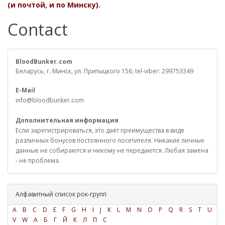
(и почтой, и по Минску).
Contact
BloodBunker.com
Беларусь, г. Минск, ул. Притыцкого 156, tel-viber: 299753349
E-Mail
info@bloodbunker.com
Дополнительная информация
Если зарегистрироваться, это даёт преимущества в виде
различных бонусов постоянного посетителя. Никакие личные
данные не собираются и никому не передаются. Любая замена
- не проблема.
Алфавитный список рок-групп
A
B
C
D
E
F
G
H
I
J
K
L
M
N
O
P
Q
R
S
T
U
V
W
А
Б
Г
Й
К
Л
П
С