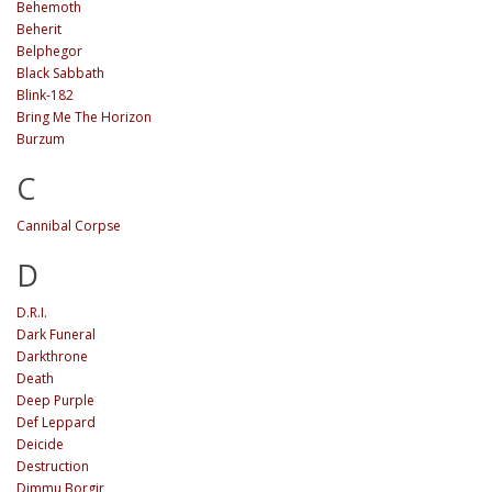
Behemoth
Beherit
Belphegor
Black Sabbath
Blink-182
Bring Me The Horizon
Burzum
C
Cannibal Corpse
D
D.R.I.
Dark Funeral
Darkthrone
Death
Deep Purple
Def Leppard
Deicide
Destruction
Dimmu Borgir