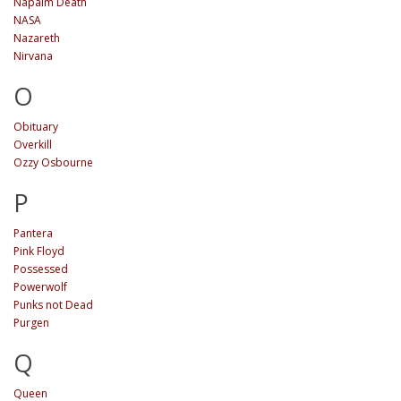
Napalm Death
NASA
Nazareth
Nirvana
O
Obituary
Overkill
Ozzy Osbourne
P
Pantera
Pink Floyd
Possessed
Powerwolf
Punks not Dead
Purgen
Q
Queen