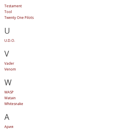
Testament
Tool
Twenty One Pilots
U
U.D.O.
V
Vader
Venom
W
WASP
Watain
Whitesnake
А
Ария