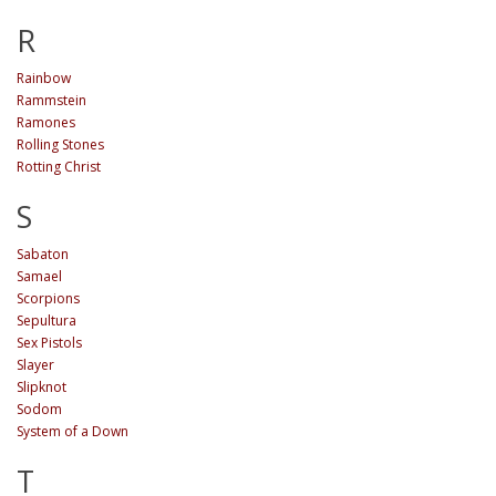
R
Rainbow
Rammstein
Ramones
Rolling Stones
Rotting Christ
S
Sabaton
Samael
Scorpions
Sepultura
Sex Pistols
Slayer
Slipknot
Sodom
System of a Down
T