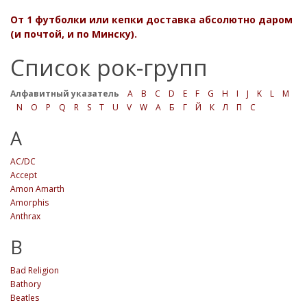
От 1 футболки или кепки доставка абсолютно даром
(и почтой, и по Минску).
Список рок-групп
Алфавитный указатель
A
B
C
D
E
F
G
H
I
J
K
L
M
N
O
P
Q
R
S
T
U
V
W
А
Б
Г
Й
К
Л
П
С
A
AC/DC
Accept
Amon Amarth
Amorphis
Anthrax
B
Bad Religion
Bathory
Beatles