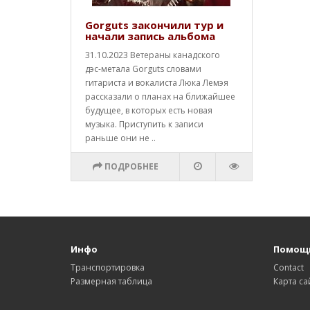
Gorguts закончили тур и
начали запись альбома
31.10.2023 Ветераны канадского
дэс-метала Gorguts словами
гитариста и вокалиста Люка Лемэя
рассказали о планах на ближайшее
будущее, в которых есть новая
музыка. Приступить к записи
раньше они не ..
ПОДРОБНЕЕ
Инфо
Помощ
Транспортировка
Contact
Размерная таблица
Карта са