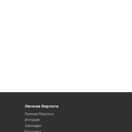
Личная берлога
Личная берлога
История
Закладки
Рассылка