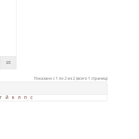
т
Показано с 1 по 2 из 2 (всего 1 страниц)
Г
Й
К
Л
П
С