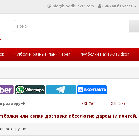
info@bloodbunker.com
Личная берлога
ок
Футболки разные (панк, череп)
Футболки Harley-Davidson
о размеру
3XL (56)
XXL (54)
утболки или кепки доставка абсолютно даром (и почтой, 
ть рок-группу