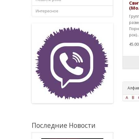
Сви
(Мо
Интересное
Груп
разм
Порн
рок)..
45.00
Алфав
A
B
Последние Новости