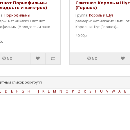
тшот Порнофильмы
Свитшот Король и Шу
лодость и панк-рок)
(Горшок)
па:
Порнофильмы
Группа:
Король и Шут
еры: нет никаких Свитшот
размеры: нет никаких Свитшот
офильмы (Молодость и панк-
Король и Шут (Горшок)...
.
40.00р.
р.
NO
NO
итный список рок-групп
C
D
E
F
G
H
I
J
K
L
M
N
O
P
Q
R
S
T
U
V
W
А
Б