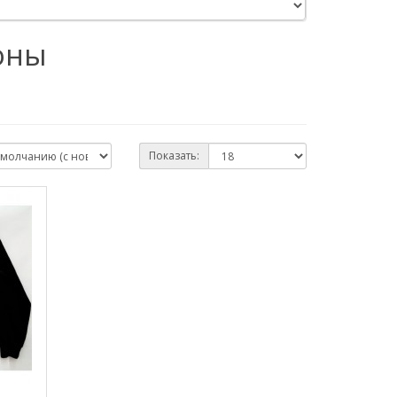
оны
Показать: