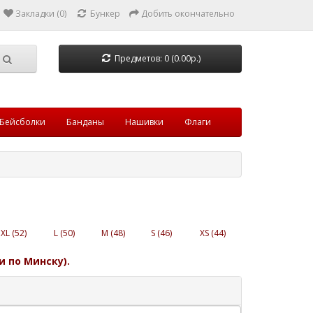
Закладки (0)
Бункер
Добить окончательно
Предметов: 0 (0.00р.)
Бейсболки
Банданы
Нашивки
Флаги
XL (52)
L (50)
M (48)
S (46)
XS (44)
и по Минску).