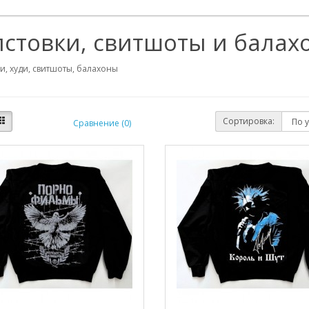
лстовки, свитшоты и балах
и, худи, свитшоты, балахоны
Сортировка:
Сравнение (0)