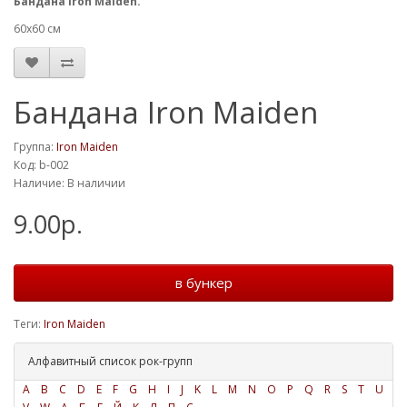
Бандана Iron Maiden.
60х60 см
Бандана Iron Maiden
Группа:
Iron Maiden
Код: b-002
Наличие: В наличии
9.00р.
в бункер
Теги:
Iron Maiden
Алфавитный список рок-групп
A
B
C
D
E
F
G
H
I
J
K
L
M
N
O
P
Q
R
S
T
U