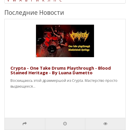
V
W
А
Б
Г
Й
К
Л
П
С
Последние Новости
Crypta - One Take Drums Playthrough - Blood
Stained Heritage - By Luana Dametto
Восхищаюсь этой драммершой из Crypta. Мастерство просто
выдающееся...