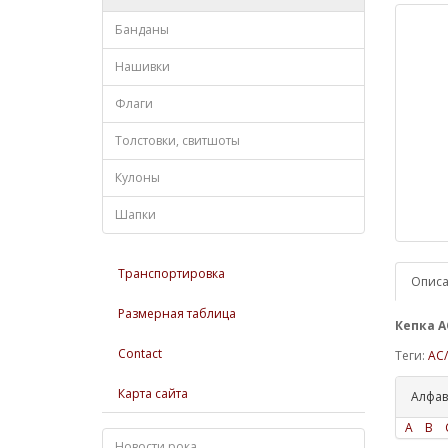
Банданы
Нашивки
Флаги
Толстовки, свитшоты
Кулоны
Шапки
Транспортировка
Опис
Размерная таблица
Кепка AC
Contact
Теги:
AC
Карта сайта
Алфав
A
B
Новости рока