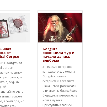
ычная
Gorguts
нка от
закончили тур и
bal Corpse
начали запись
альбома
2023 Ожидать от
31.10.2023 Ветераны
al Corpse
канадского дэс-метала
альных новинок
Gorguts словами
е приходится, и
гитариста и вокалиста
нятно, ведь их
Люка Лемэя рассказали
дной,
о планах на ближайшее
дцатый по счету
будущее, в которых есть
м вышел совсем
новая музыка.
о, в сентябре, но
Приступить к записи
группе ест..