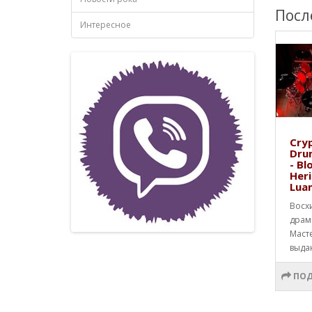
Посл
Интересное
Cryp
Dru
- Bl
Heri
Lua
Восх
драм
Маст
выда
ПОД