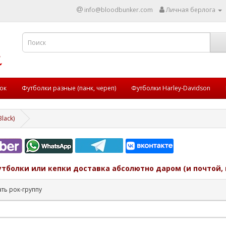
info@bloodbunker.com
Личная берлога
ок
Футболки разные (панк, череп)
Футболки Harley-Davidson
lack)
утболки или кепки доставка абсолютно даром (и почтой, 
ть рок-группу