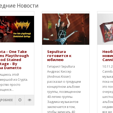
едние Новости
ta - One Take
Sepultura
Необ
ms Playthrough
готовится к
нови
ood Stained
юбилею
Canni
tage - By
Гитарист Sepultura
10.11.
na Dametto
Андреас Киссер
Cannib
ищаюсь этой
(Andreas Kisser)
музык
мершой из Crypta.
рассказал о грядущем
пока н
ерство просто
концертном альбоме
это по
ющееся...
группы, посвященном
очере
40-летию группы.
шестна
РОБНЕЕ
Задумка музыкантов
альбо
заключается в том,
недавн
чтобы записать 40
все же 