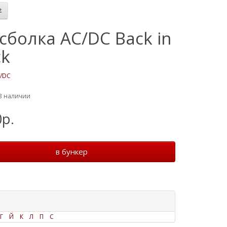
сболка AC/DC Back in
ck
/DC
В наличии
0р.
в бункер
Г
Й
К
Л
П
С