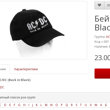
Бей
Bla
Группа:
AC
Код: c-001
Наличие: 
23.0
ание
Характеристики
/DC (Back in Black)
/DC
итный список рок-групп
C
D
E
F
G
H
I
J
K
L
M
N
O
P
Q
R
S
T
U
V
W
А
Б