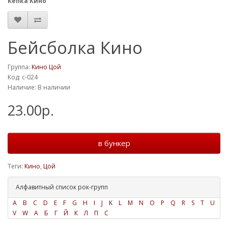
Кепка Кино
Бейсболка Кино
Группа:
Кино Цой
Код: c-024
Наличие: В наличии
23.00р.
в бункер
Теги:
Кино
,
Цой
Алфавитный список рок-групп
A
B
C
D
E
F
G
H
I
J
K
L
M
N
O
P
Q
R
S
T
U
V
W
А
Б
Г
Й
К
Л
П
С