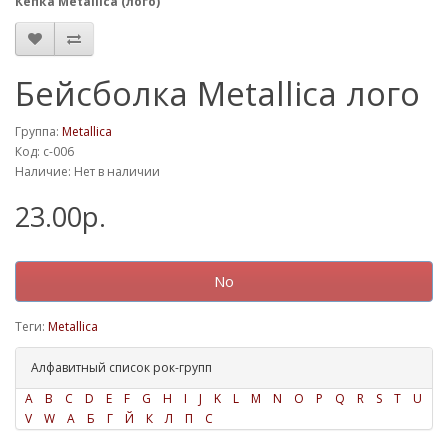
Кепка Metallica (лого)
Бейсболка Metallica лого
Группа:
Metallica
Код: c-006
Наличие: Нет в наличии
23.00р.
No
Теги:
Metallica
Алфавитный список рок-групп
A
B
C
D
E
F
G
H
I
J
K
L
M
N
O
P
Q
R
S
T
U
V
W
А
Б
Г
Й
К
Л
П
С