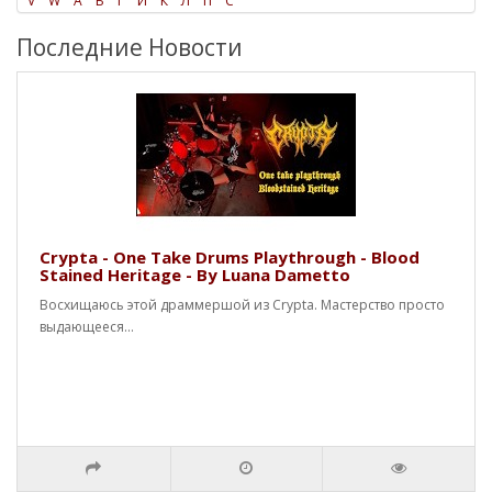
V
W
А
Б
Г
Й
К
Л
П
С
Последние Новости
Crypta - One Take Drums Playthrough - Blood
Stained Heritage - By Luana Dametto
Восхищаюсь этой драммершой из Crypta. Мастерство просто
выдающееся...