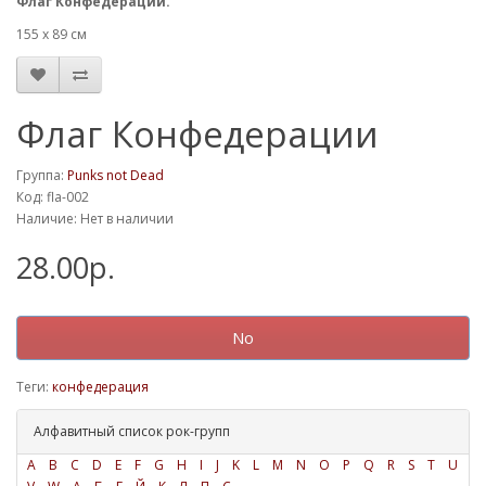
Флаг Конфедерации.
155 х 89 см
Флаг Конфедерации
Группа:
Punks not Dead
Код: fla-002
Наличие: Нет в наличии
28.00р.
No
Теги:
конфедерация
Алфавитный список рок-групп
A
B
C
D
E
F
G
H
I
J
K
L
M
N
O
P
Q
R
S
T
U