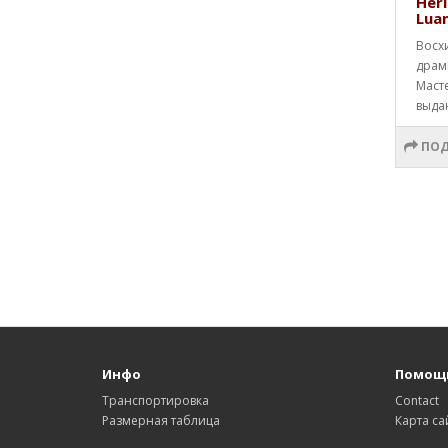
Heri
Lua
Восх
драм
Маст
выда
ПОД
Инфо
Помощ
Транспортировка
Contact
Размерная таблица
Карта са