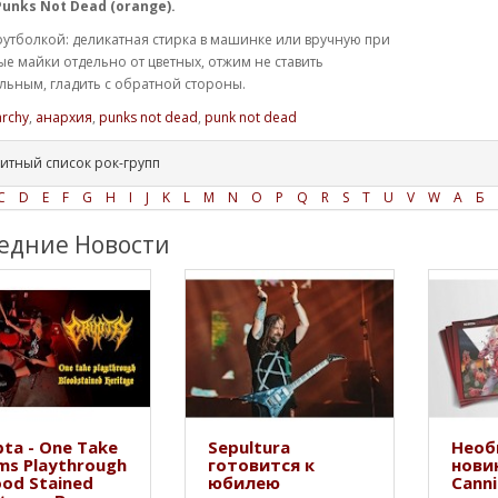
unks Not Dead (orange).
футболкой: деликатная стирка в машинке или вручную при
ые майки отдельно от цветных, отжим не ставить
ьным, гладить с обратной стороны.
rchy
,
анархия
,
punks not dead
,
punk not dead
итный список рок-групп
C
D
E
F
G
H
I
J
K
L
M
N
O
P
Q
R
S
T
U
V
W
А
Б
едние Новости
ta - One Take
Sepultura
Необ
ms Playthrough
готовится к
нови
ood Stained
юбилею
Canni