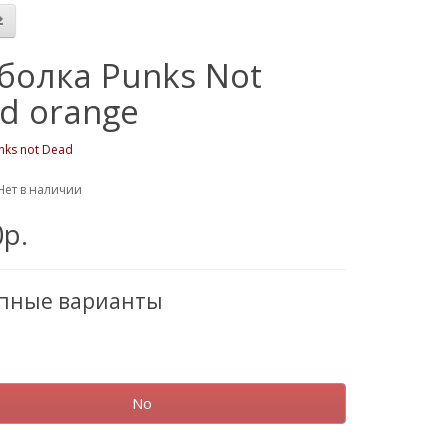
болка Punks Not
d orange
nks not Dead
Нет в наличии
0р.
упные варианты
No