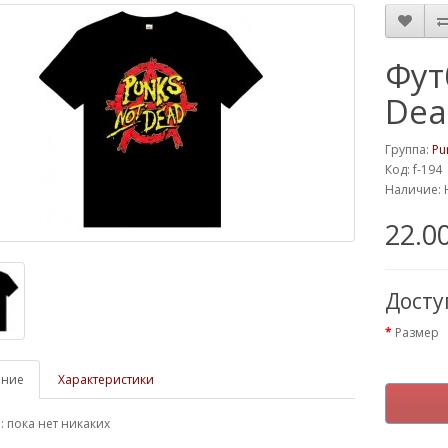
Фут
Dea
Группа:
Pu
Код: f-194
Наличие: 
22.0
Дост
Размер
ание
Характеристики
 пока нет никаких