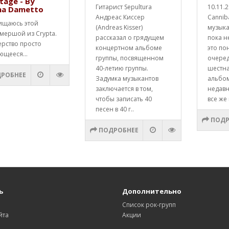
tage - By
Гитарист Sepultura
10.11.
na Dametto
Андреас Киссер
Cannib
ищаюсь этой
(Andreas Kisser)
музык
мершой из Crypta.
рассказал о грядущем
пока н
ерство просто
концертном альбоме
это по
ющееся...
группы, посвященном
очере
40-летию группы.
шестна
РОБНЕЕ
Задумка музыкантов
альбо
заключается в том,
недавн
чтобы записать 40
все же 
песен в 40 г..
ПОДР
ПОДРОБНЕЕ
ь
Дополнительно
Список рок-групп
йта
Акции