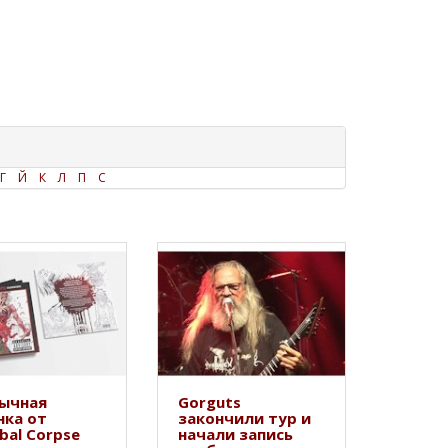
Г
Й
К
Л
П
С
ычная
Gorguts
нка от
закончили тур и
bal Corpse
начали запись