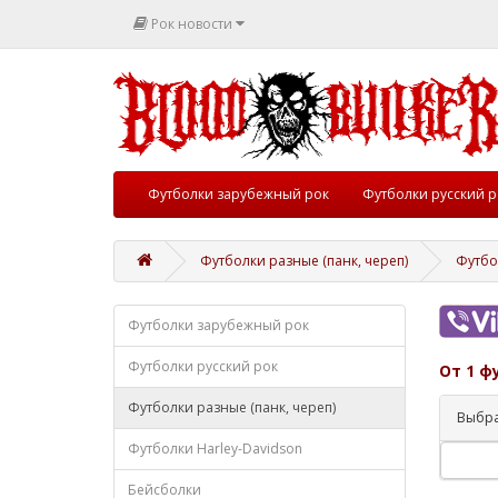
Рок новости
Футболки зарубежный рок
Футболки русский р
Футболки разные (панк, череп)
Футбо
Футболки зарубежный рок
Футболки русский рок
От 1 ф
Футболки разные (панк, череп)
Выбра
Футболки Harley-Davidson
Бейсболки