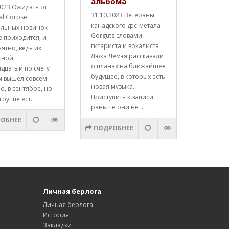
альбома
2023 Ожидать от
31.10.2023 Ветераны
al Corpse
канадского дэс-метала
альных новинок
Gorguts словами
е приходится, и
гитариста и вокалиста
нятно, ведь их
Люка Лемэя рассказали
дной,
о планах на ближайшее
дцатый по счету
будущее, в которых есть
м вышел совсем
новая музыка.
о, в сентябре, но
Приступить к записи
группе ест..
раньше они не ..
ОБНЕЕ
ПОДРОБНЕЕ
Личная берлога
Личная берлога
История
Закладки