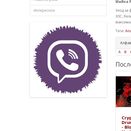
Майка P
Интересное
Уход за 
30С, бел
максимал
Теги:
Ana
Алфав
A
B
Посл
Cryp
Dru
- Bl