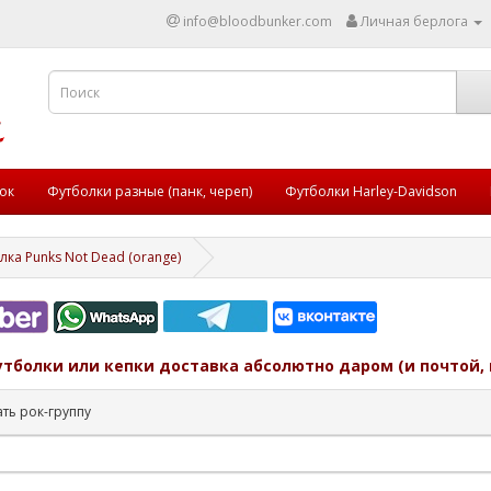
info@bloodbunker.com
Личная берлога
ок
Футболки разные (панк, череп)
Футболки Harley-Davidson
лка Punks Not Dead (orange)
утболки или кепки доставка абсолютно даром (и почтой, 
ть рок-группу