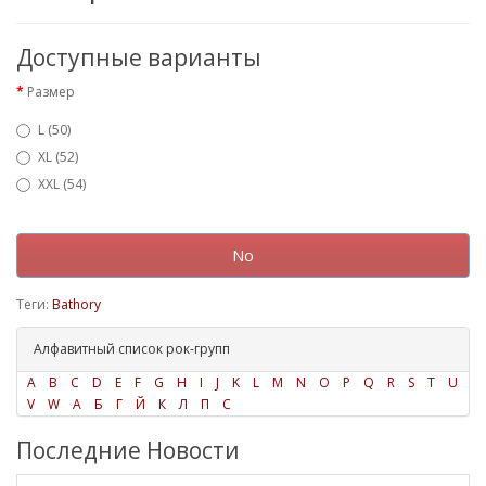
Доступные варианты
Размер
L (50)
XL (52)
XXL (54)
No
Теги:
Bathory
Алфавитный список рок-групп
A
B
C
D
E
F
G
H
I
J
K
L
M
N
O
P
Q
R
S
T
U
V
W
А
Б
Г
Й
К
Л
П
С
Последние Новости