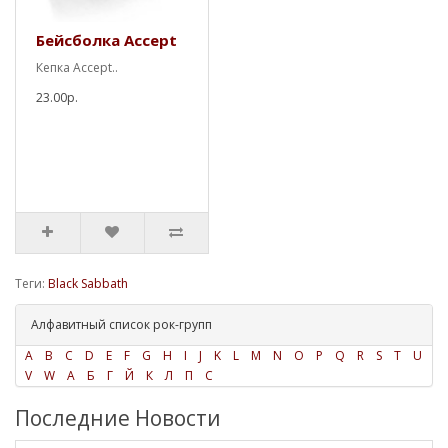
Бейсболка Accept
Кепка Accept..
23.00р.
Теги:
Black Sabbath
Алфавитный список рок-групп
A
B
C
D
E
F
G
H
I
J
K
L
M
N
O
P
Q
R
S
T
U
V
W
А
Б
Г
Й
К
Л
П
С
Последние Новости