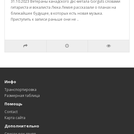
31.10.2023 Ветераны канадского дэс-метала Gorguts словами
гитариста и вокалиста Люка Лемэя рассказали о планах на
ближайшее будущее, в которых есть новая музыка.
Приступить к записи раньше они не ..
Инфо
Транспортировка
Размерная таблица
Помощь
Contact
Карта сайта
Дополнительно
Список рок-групп