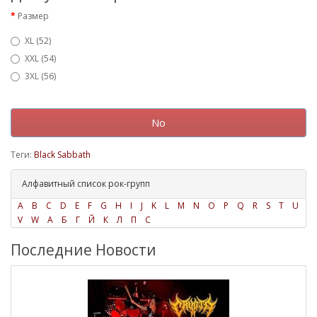
Размер
XL (52)
XXL (54)
3XL (56)
No
Теги:
Black Sabbath
Алфавитный список рок-групп
A
B
C
D
E
F
G
H
I
J
K
L
M
N
O
P
Q
R
S
T
U
V
W
А
Б
Г
Й
К
Л
П
С
Последние Новости