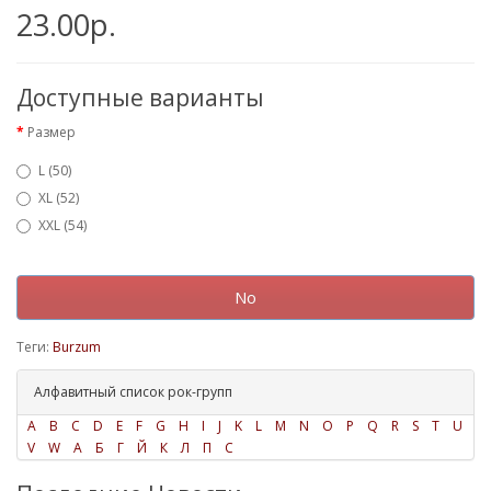
23.00р.
Доступные варианты
Размер
L (50)
XL (52)
XXL (54)
No
Теги:
Burzum
Алфавитный список рок-групп
A
B
C
D
E
F
G
H
I
J
K
L
M
N
O
P
Q
R
S
T
U
V
W
А
Б
Г
Й
К
Л
П
С