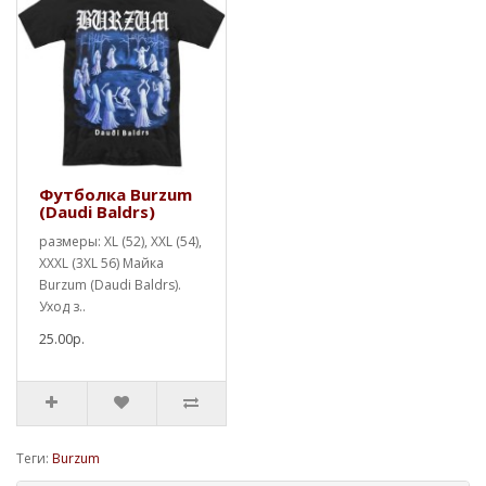
Футболка Burzum
(Daudi Baldrs)
размеры: XL (52), XXL (54),
XXXL (3XL 56) Майка
Burzum (Daudi Baldrs).
Уход з..
25.00р.
Теги:
Burzum