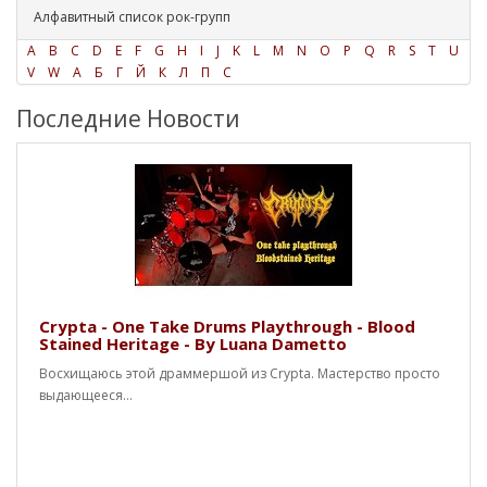
Алфавитный список рок-групп
A
B
C
D
E
F
G
H
I
J
K
L
M
N
O
P
Q
R
S
T
U
V
W
А
Б
Г
Й
К
Л
П
С
Последние Новости
Crypta - One Take Drums Playthrough - Blood
Stained Heritage - By Luana Dametto
Восхищаюсь этой драммершой из Crypta. Мастерство просто
выдающееся...