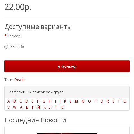
22.00р.
Доступные варианты
Размер
3XL (56)
в бункер
Теги:
Death
Алфавитный список рок-групп
A
B
C
D
E
F
G
H
I
J
K
L
M
N
O
P
Q
R
S
T
U
V
W
А
Б
Г
Й
К
Л
П
С
Последние Новости