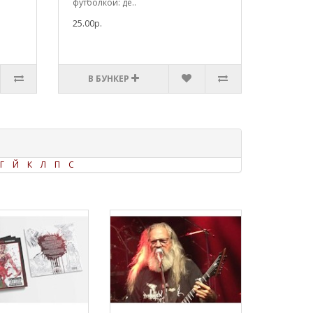
футболкой: де..
25.00р.
В БУНКЕР
Г
Й
К
Л
П
С