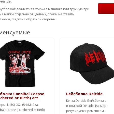
eicide.
футболкой: деликатная стирка в машинке или вручную при
ые майки отдельно от цветных, отжим не ставить
ьным, гладить с обратной стороны.
мендуемые
болка Cannibal Corpse
Бейсболка Deicide
chered at Birth) art
Кепка Deicide Бейсболка с
ры: L (50), XXL (54) Майка
вышивкой Deicide. Размер
bal Corpse (Butchered at Birth)
регулируется ремешком...