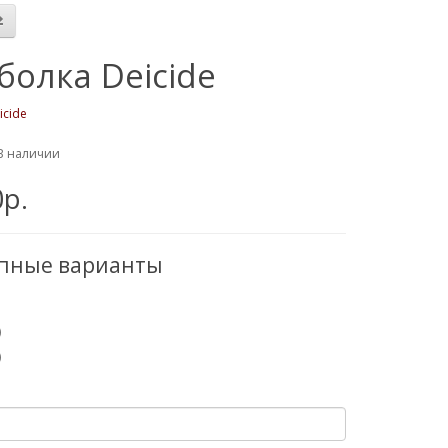
болка Deicide
icide
В наличии
0р.
упные варианты
)
)