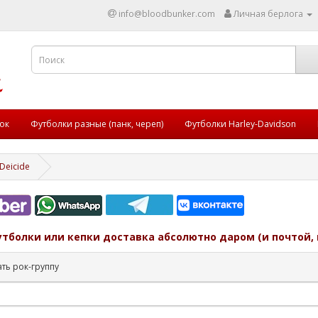
info@bloodbunker.com
Личная берлога
ок
Футболки разные (панк, череп)
Футболки Harley-Davidson
Deicide
утболки или кепки доставка абсолютно даром (и почтой, 
ть рок-группу