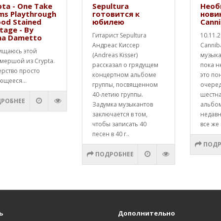
ta - One Take
Sepultura
Необ
ms Playthrough
готовится к
нови
ood Stained
юбилею
Canni
tage - By
Гитарист Sepultura
10.11.
na Dametto
Андреас Киссер
Cannib
ищаюсь этой
(Andreas Kisser)
музык
мершой из Crypta.
рассказал о грядущем
пока н
ерство просто
концертном альбоме
это по
ющееся...
группы, посвященном
очере
40-летию группы.
шестна
РОБНЕЕ
Задумка музыкантов
альбо
заключается в том,
недавн
чтобы записать 40
все же 
песен в 40 г..
ПОДР
ПОДРОБНЕЕ
ь
Дополнительно