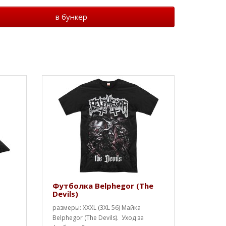
в бункер
Футболка Belphegor (The
Devils)
размеры: XXXL (3XL 56) Майка
Belphegor (The Devils). Уход за