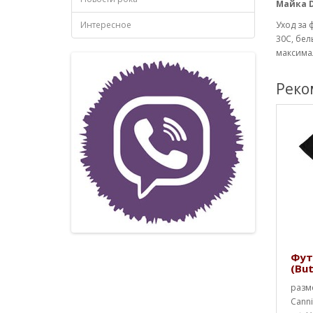
Майка D
Интересное
Уход за 
30С, бел
максимал
Реко
Фут
(But
разме
Canni