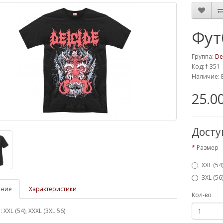
Фут
Группа:
De
Код: f-351
Наличие: 
25.0
Дост
Размер
XXL (54
3XL (56
ание
Характеристики
Кол-во
XXL (54), XXXL (3XL 56)