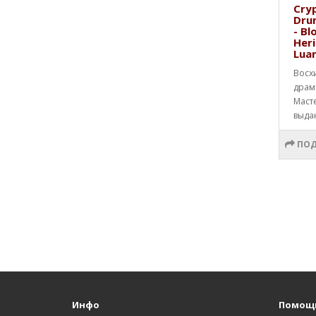
Cryp
Dru
- Bl
Heri
Lua
Восх
драм
Маст
выда
ПОД
Инфо
Помощ