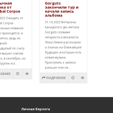
ычная
Gorguts
нка от
закончили тур и
bal Corpse
начали запись
альбома
2023 Ожидать от
31.10.2023 Ветераны
al Corpse
канадского дэс-метала
альных новинок
Gorguts словами
е приходится, и
гитариста и вокалиста
нятно, ведь их
Люка Лемэя рассказали
дной,
о планах на ближайшее
дцатый по счету
будущее, в которых есть
м вышел совсем
новая музыка.
о, в сентябре, но
Приступить к записи
группе ест..
раньше они не ..
ОБНЕЕ
ПОДРОБНЕЕ
Личная берлога