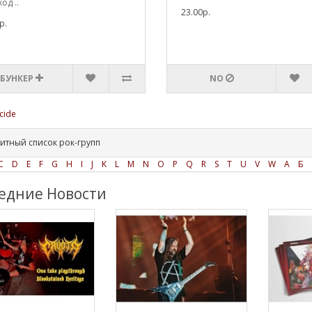
ход ..
23.00р.
р.
 БУНКЕР
NO
cide
итный список рок-групп
C
D
E
F
G
H
I
J
K
L
M
N
O
P
Q
R
S
T
U
V
W
А
Б
едние Новости