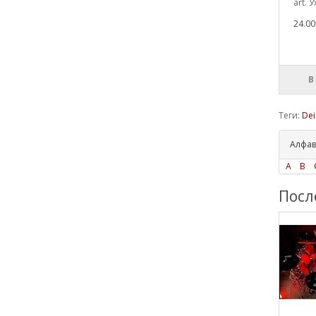
art. У
24.00
В
Теги:
Dei
Алфав
A
B
Посл