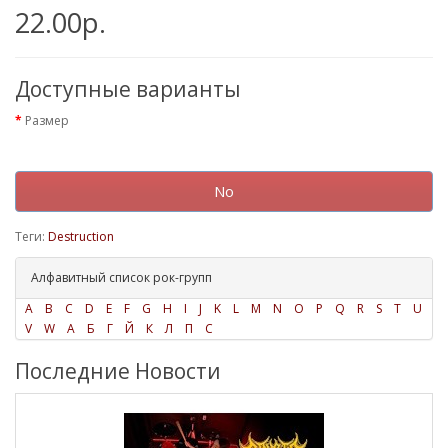
22.00р.
Доступные варианты
Размер
No
Теги:
Destruction
Алфавитный список рок-групп
A
B
C
D
E
F
G
H
I
J
K
L
M
N
O
P
Q
R
S
T
U
V
W
А
Б
Г
Й
К
Л
П
С
Последние Новости