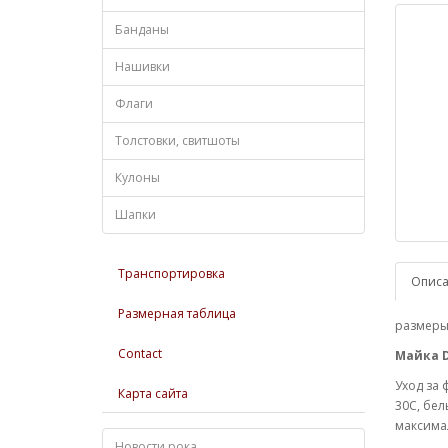
Банданы
Нашивки
Флаги
Толстовки, свитшоты
Кулоны
Шапки
Транспортировка
Опис
Размерная таблица
размеры:
Contact
Майка D
Уход за 
Карта сайта
30С, бел
максимал
Новости рока