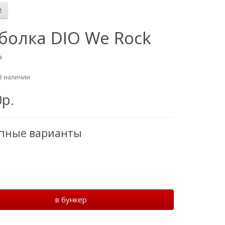
болка DIO We Rock
o
В наличии
0р.
упные варианты
в бункер