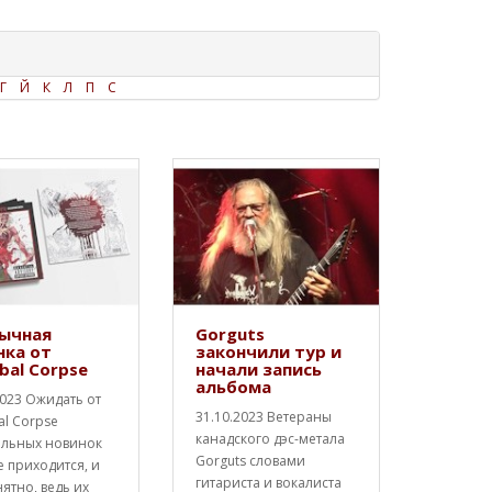
Г
Й
К
Л
П
С
ычная
Gorguts
нка от
закончили тур и
bal Corpse
начали запись
альбома
2023 Ожидать от
31.10.2023 Ветераны
al Corpse
канадского дэс-метала
альных новинок
Gorguts словами
е приходится, и
гитариста и вокалиста
нятно, ведь их