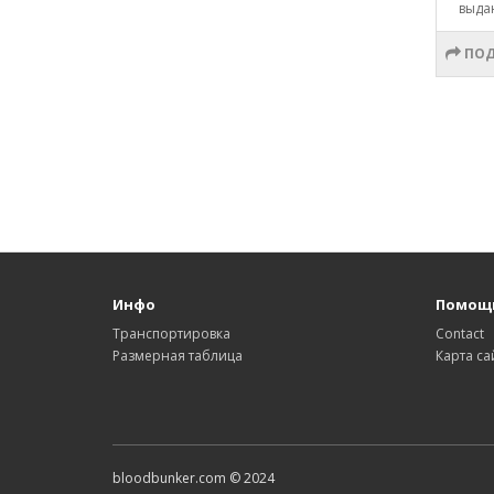
выда
ПОД
Инфо
Помощ
Транспортировка
Contact
Размерная таблица
Карта са
bloodbunker.com © 2024