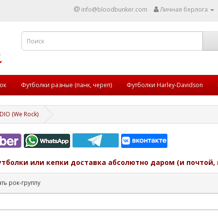
info@bloodbunker.com
Личная берлога
ок
Футболки разные (панк, череп)
Футболки Harley-Davidson
DIO (We Rock)
утболки или кепки доставка абсолютно даром (и почтой, 
ть рок-группу