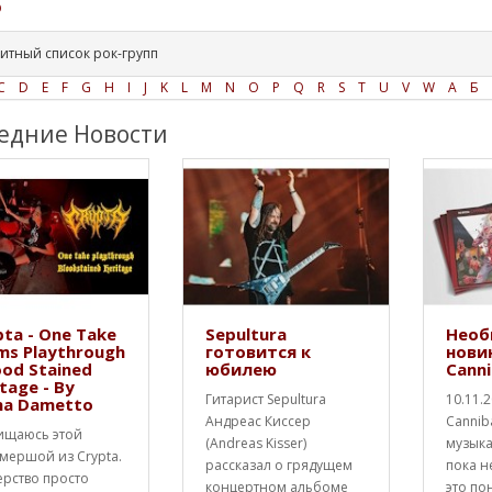
O
итный список рок-групп
C
D
E
F
G
H
I
J
K
L
M
N
O
P
Q
R
S
T
U
V
W
А
Б
едние Новости
ta - One Take
Sepultura
Необ
ms Playthrough
готовится к
нови
ood Stained
юбилею
Canni
tage - By
Гитарист Sepultura
10.11.
na Dametto
Андреас Киссер
Cannib
ищаюсь этой
(Andreas Kisser)
музык
мершой из Crypta.
рассказал о грядущем
пока н
ерство просто
концертном альбоме
это по