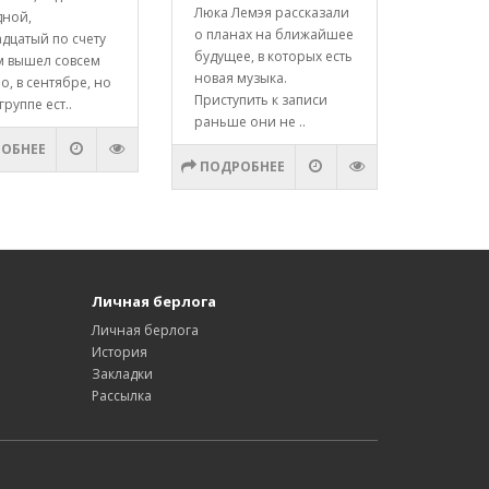
Люка Лемэя рассказали
дной,
о планах на ближайшее
дцатый по счету
будущее, в которых есть
м вышел совсем
новая музыка.
о, в сентябре, но
Приступить к записи
группе ест..
раньше они не ..
ОБНЕЕ
ПОДРОБНЕЕ
Личная берлога
Личная берлога
История
Закладки
Рассылка