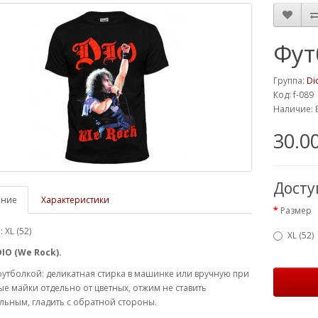
Фут
Группа:
Di
Код: f-089
Наличие: 
30.0
Дост
ание
Характеристики
Размер
 XL (52)
XL (52)
IO (We Rock).
футболкой: деликатная стирка в машинке или вручную при
ые майки отдельно от цветных, отжим не ставить
ьным, гладить с обратной стороны.