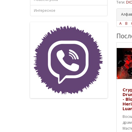
Теги:
DI
Интересное
Алфав
A
B
Посл
Cryp
Dru
- Bl
Heri
Lua
Восх
драм
Маст