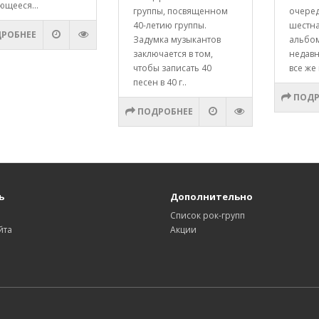
ющееся...
группы, посвященном
очере
40-летию группы.
шестна
РОБНЕЕ
Задумка музыкантов
альбо
заключается в том,
недавн
чтобы записать 40
все же 
песен в 40 г..
ПОДР
ПОДРОБНЕЕ
ь
Дополнительно
Список рок-групп
йта
Акции