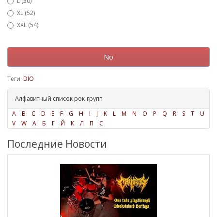
L (50)
XL (52)
XXL (54)
No
Теги:
DIO
Алфавитный список рок-групп
A
B
C
D
E
F
G
H
I
J
K
L
M
N
O
P
Q
R
S
T
U
V
W
А
Б
Г
Й
К
Л
П
С
Последние Новости