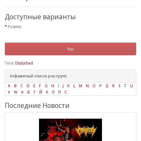
Доступные варианты
Размер
No
Теги:
Disturbed
Алфавитный список рок-групп
A
B
C
D
E
F
G
H
I
J
K
L
M
N
O
P
Q
R
S
T
U
V
W
А
Б
Г
Й
К
Л
П
С
Последние Новости