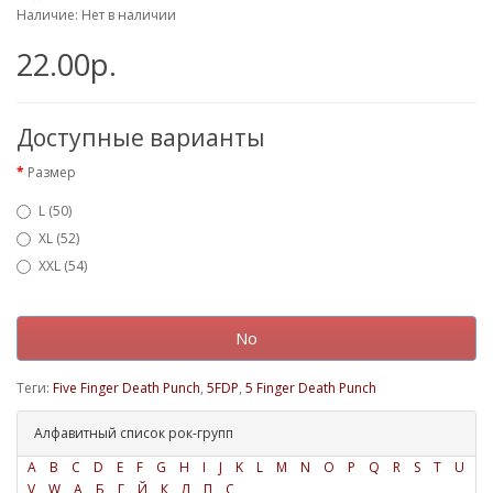
Наличие: Нет в наличии
22.00р.
Доступные варианты
Размер
L (50)
XL (52)
XXL (54)
No
Теги:
Five Finger Death Punch
,
5FDP
,
5 Finger Death Punch
Алфавитный список рок-групп
A
B
C
D
E
F
G
H
I
J
K
L
M
N
O
P
Q
R
S
T
U
V
W
А
Б
Г
Й
К
Л
П
С