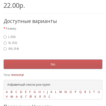
22.00р.
Доступные варианты
Размер
L (50)
XL (52)
XXL (54)
No
Теги:
Immortal
Алфавитный список рок-групп
A
B
C
D
E
F
G
H
I
J
K
L
M
N
O
P
Q
R
S
T
U
V
W
А
Б
Г
Й
К
Л
П
С