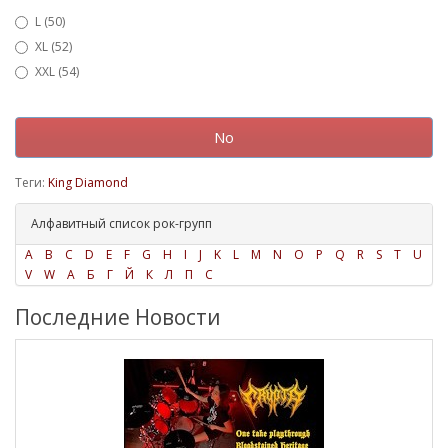
L (50)
XL (52)
XXL (54)
No
Теги:
King Diamond
Алфавитный список рок-групп
A
B
C
D
E
F
G
H
I
J
K
L
M
N
O
P
Q
R
S
T
U
V
W
А
Б
Г
Й
К
Л
П
С
Последние Новости