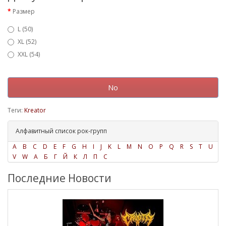
Размер
L (50)
XL (52)
XXL (54)
No
Теги:
Kreator
Алфавитный список рок-групп
A
B
C
D
E
F
G
H
I
J
K
L
M
N
O
P
Q
R
S
T
U
V
W
А
Б
Г
Й
К
Л
П
С
Последние Новости