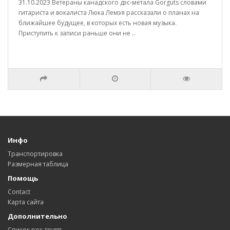
31.10.2023 Ветераны канадского дэс-метала Gorguts словами
гитариста и вокалиста Люка Лемэя рассказали о планах на
ближайшее будущее, в которых есть новая музыка.
Приступить к записи раньше они не ..
Инфо
Транспортировка
Размерная таблица
Помощь
Contact
Карта сайта
Дополнительно
Список рок-групп