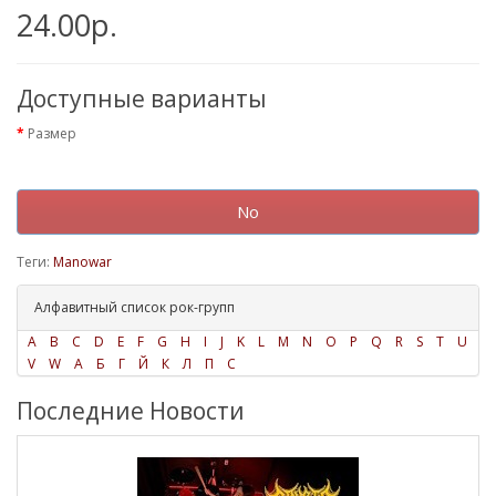
24.00р.
Доступные варианты
Размер
No
Теги:
Manowar
Алфавитный список рок-групп
A
B
C
D
E
F
G
H
I
J
K
L
M
N
O
P
Q
R
S
T
U
V
W
А
Б
Г
Й
К
Л
П
С
Последние Новости