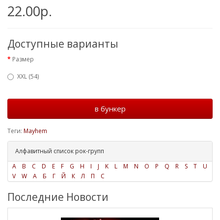
22.00р.
Доступные варианты
Размер
XXL (54)
в бункер
Теги:
Mayhem
Алфавитный список рок-групп
A
B
C
D
E
F
G
H
I
J
K
L
M
N
O
P
Q
R
S
T
U
V
W
А
Б
Г
Й
К
Л
П
С
Последние Новости