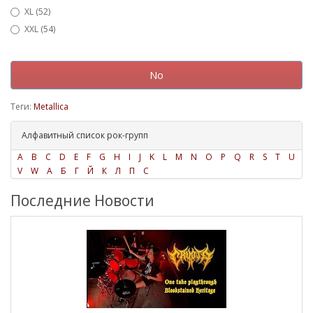
XL (52)
XXL (54)
No
Теги:
Metallica
Алфавитный список рок-групп
A
B
C
D
E
F
G
H
I
J
K
L
M
N
O
P
Q
R
S
T
U
V
W
А
Б
Г
Й
К
Л
П
С
Последние Новости