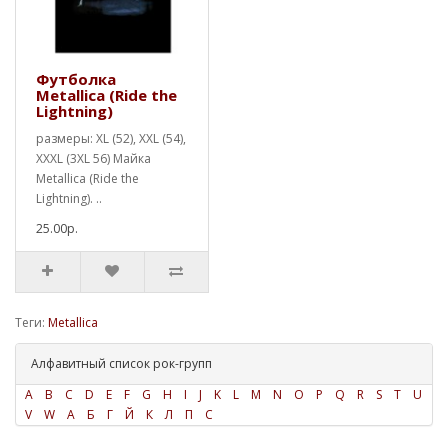
Футболка
Metallica (Ride the
Lightning)
размеры: XL (52), XXL (54),
XXXL (3XL 56) Майка
Metallica (Ride the
Lightning). ..
25.00р.
Теги:
Metallica
Алфавитный список рок-групп
A
B
C
D
E
F
G
H
I
J
K
L
M
N
O
P
Q
R
S
T
U
V
W
А
Б
Г
Й
К
Л
П
С