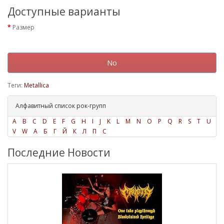
Доступные варианты
Размер
No
Теги:
Metallica
Алфавитный список рок-групп
A
B
C
D
E
F
G
H
I
J
K
L
M
N
O
P
Q
R
S
T
U
V
W
А
Б
Г
Й
К
Л
П
С
Последние Новости