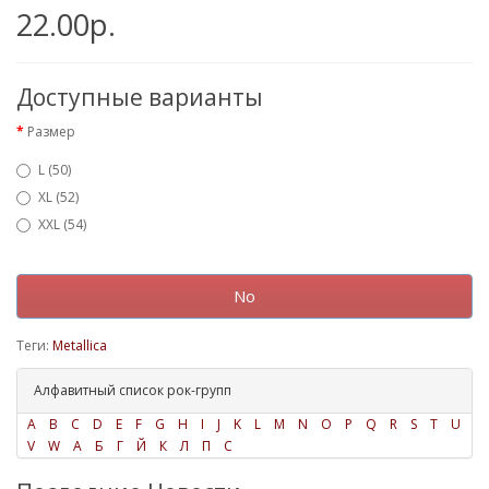
22.00р.
Доступные варианты
Размер
L (50)
XL (52)
XXL (54)
No
Теги:
Metallica
Алфавитный список рок-групп
A
B
C
D
E
F
G
H
I
J
K
L
M
N
O
P
Q
R
S
T
U
V
W
А
Б
Г
Й
К
Л
П
С