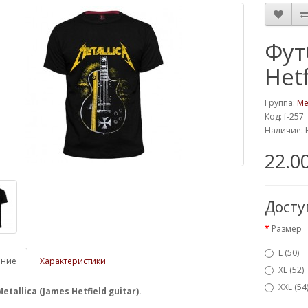
Фут
Hetf
Группа:
Me
Код: f-257
Наличие: 
22.0
Дост
Размер
L (50)
ание
Характеристики
XL (52)
XXL (54
tallica (James Hetfield guitar).