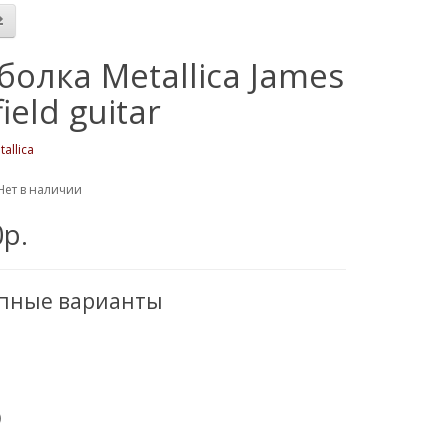
болка Metallica James
ield guitar
tallica
Нет в наличии
0р.
упные варианты
)