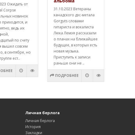
альбома
2023 Ожидать от
31.10.2023 Ветераны
al Corpse
канадского дэс-метала
альных новинок
Gorguts словами
е приходится, и
гитариста и вокалиста
нятно, ведь их
Люка Лемэя рассказали
дной,
о планах на ближайшее
дцатый по счету
будущее, в которых есть
м вышел совсем
новая музыка.
о, в сентябре, но
Приступить к записи
группе ест..
раньше они не ..
ОБНЕЕ
ПОДРОБНЕЕ
Личная берлога
Личная берлога
История
Закладки