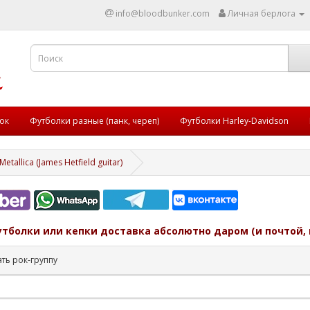
info@bloodbunker.com
Личная берлога
ок
Футболки разные (панк, череп)
Футболки Harley-Davidson
etallica (James Hetfield guitar)
утболки или кепки доставка абсолютно даром (и почтой, 
ть рок-группу