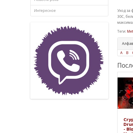
Интересное
Уход за 
30С, бел
максимал
Теги:
Met
Алфав
A
B
Посл
Cryp
Dru
- Bl