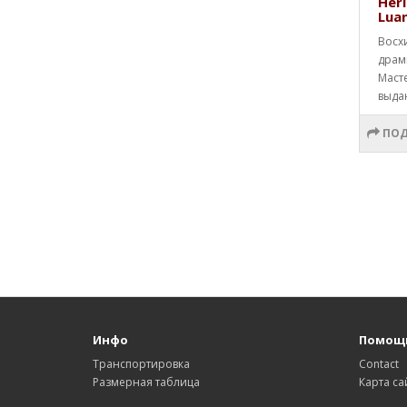
Heri
Lua
Восх
драм
Маст
выда
ПОД
Инфо
Помощ
Транспортировка
Contact
Размерная таблица
Карта са