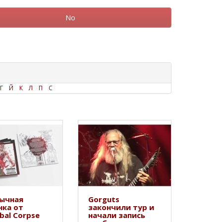
No
Г
Й
К
Л
П
С
ычная
Gorguts
нка от
закончили тур и
bal Corpse
начали запись