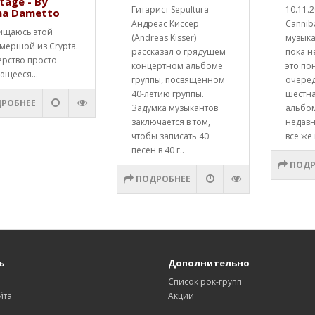
tage - By
Гитарист Sepultura
10.11.
na Dametto
Андреас Киссер
Cannib
ищаюсь этой
(Andreas Kisser)
музык
мершой из Crypta.
рассказал о грядущем
пока н
ерство просто
концертном альбоме
это по
ющееся...
группы, посвященном
очере
40-летию группы.
шестна
РОБНЕЕ
Задумка музыкантов
альбо
заключается в том,
недавн
чтобы записать 40
все же 
песен в 40 г..
ПОДР
ПОДРОБНЕЕ
ь
Дополнительно
Список рок-групп
йта
Акции