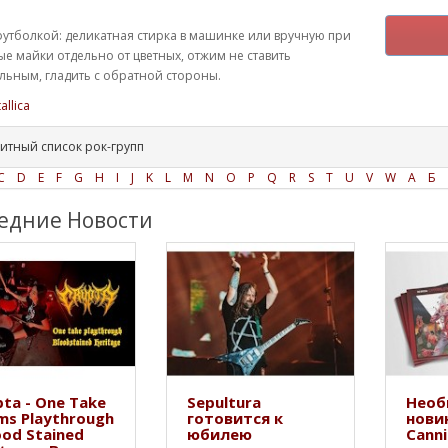
футболкой: деликатная стирка в машинке или вручную при
ые майки отдельно от цветных, отжим не ставить
ьным, гладить с обратной стороны.
allica
итный список рок-групп
C
D
E
F
G
H
I
J
K
L
M
N
O
P
Q
R
S
T
U
V
W
А
Б
едние Новости
ta - One Take
Sepultura
Необ
ms Playthrough
готовится к
нови
ood Stained
юбилею
Canni