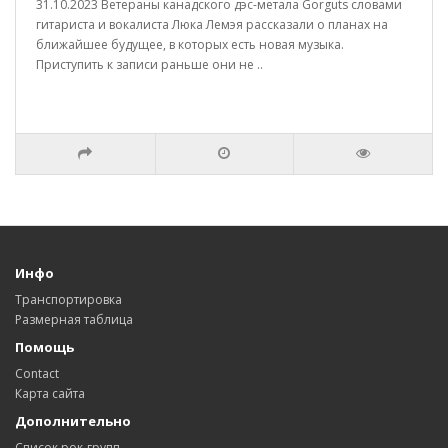
31.10.2023 Ветераны канадского дэс-метала Gorguts словами
гитариста и вокалиста Люка Лемэя рассказали о планах на
ближайшее будущее, в которых есть новая музыка.
Приступить к записи раньше они не ..
Инфо
Транспортировка
Размерная таблица
Помощь
Contact
Карта сайта
Дополнительно
Список рок-групп