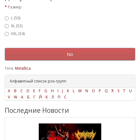
Размер
L (50)
XL (52)
XXL (54)
No
Теги:
Metallica
Алфавитный список рок-групп
A
B
C
D
E
F
G
H
I
J
K
L
M
N
O
P
Q
R
S
T
U
V
W
А
Б
Г
Й
К
Л
П
С
Последние Новости