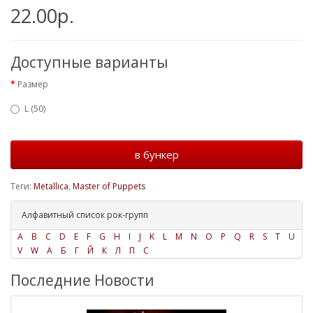
22.00р.
Доступные варианты
Размер
L (50)
в бункер
Теги:
Metallica
,
Master of Puppets
Алфавитный список рок-групп
A
B
C
D
E
F
G
H
I
J
K
L
M
N
O
P
Q
R
S
T
U
V
W
А
Б
Г
Й
К
Л
П
С
Последние Новости