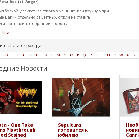
etallica (st. Anger
).
футболкой: деликатная стирка в машинке или вручную при
ые майки отдельно от цветных, отжим не ставить
ьным, гладить с обратной стороны.
allica
итный список рок-групп
C
D
E
F
G
H
I
J
K
L
M
N
O
P
Q
R
S
T
U
V
W
А
Б
едние Новости
ta - One Take
Sepultura
Необ
ms Playthrough
готовится к
нови
ood Stained
юбилею
Canni