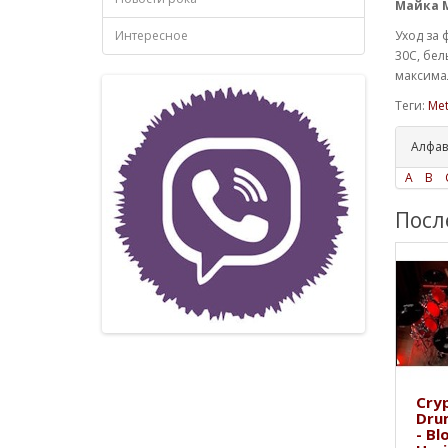
Майка
M
Интересное
Уход за 
30С, бел
максимал
Теги:
Met
Алфав
A
B
Посл
Cryp
Dru
- Bl