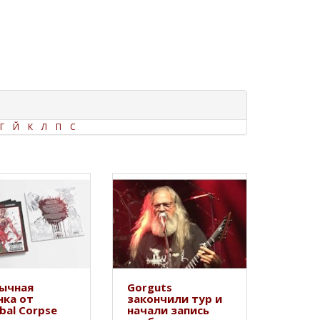
Г
Й
К
Л
П
С
ычная
Gorguts
нка от
закончили тур и
bal Corpse
начали запись