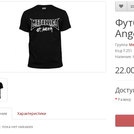
Фут
Ang
Группа:
Me
Код: f-251
Наличие: 
22.0
Дост
Размер
ание
Характеристики
 пока нет никаких