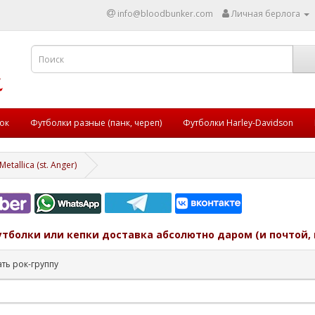
info@bloodbunker.com
Личная берлога
ок
Футболки разные (панк, череп)
Футболки Harley-Davidson
etallica (st. Anger)
утболки или кепки доставка абсолютно даром (и почтой, 
ть рок-группу