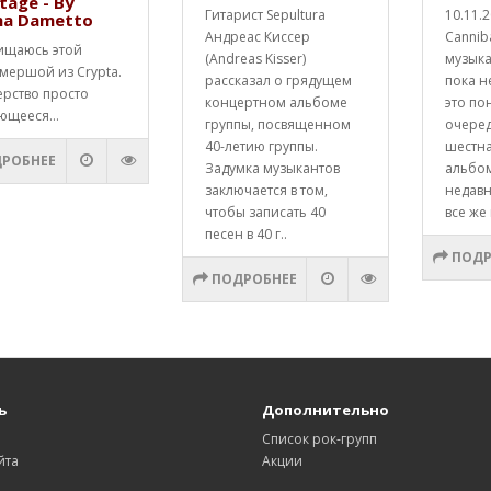
tage - By
Гитарист Sepultura
10.11.
na Dametto
Андреас Киссер
Cannib
ищаюсь этой
(Andreas Kisser)
музык
мершой из Crypta.
рассказал о грядущем
пока н
ерство просто
концертном альбоме
это по
ющееся...
группы, посвященном
очере
40-летию группы.
шестна
РОБНЕЕ
Задумка музыкантов
альбо
заключается в том,
недавн
чтобы записать 40
все же 
песен в 40 г..
ПОДР
ПОДРОБНЕЕ
ь
Дополнительно
Список рок-групп
йта
Акции