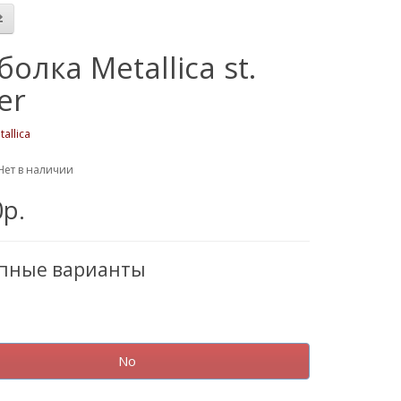
болка Metallica st.
er
tallica
Нет в наличии
0р.
упные варианты
No