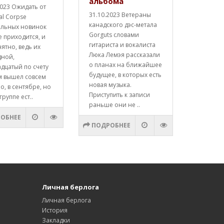
альбома
2023 Ожидать от
31.10.2023 Ветераны
al Corpse
канадского дэс-метала
альных новинок
Gorguts словами
е приходится, и
гитариста и вокалиста
нятно, ведь их
Люка Лемэя рассказали
дной,
о планах на ближайшее
дцатый по счету
будущее, в которых есть
м вышел совсем
новая музыка.
о, в сентябре, но
Приступить к записи
группе ест..
раньше они не ..
ОБНЕЕ
ПОДРОБНЕЕ
Личная берлога
Личная берлога
История
Закладки