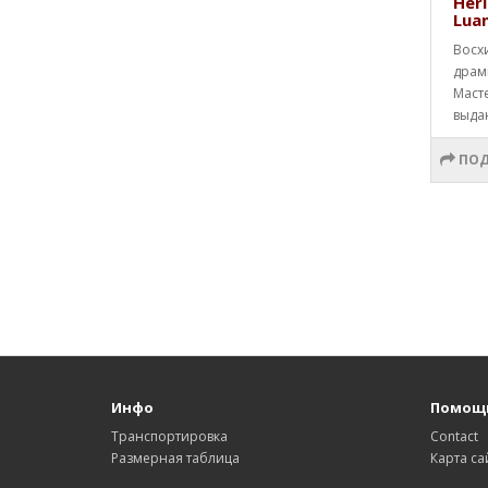
Heri
Lua
Восх
драм
Маст
выда
ПОД
Инфо
Помощ
Транспортировка
Contact
Размерная таблица
Карта са