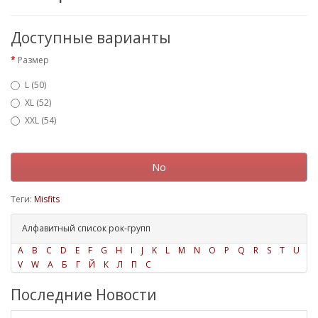
Доступные варианты
Размер
L (50)
XL (52)
XXL (54)
No
Теги:
Misfits
Алфавитный список рок-групп
A
B
C
D
E
F
G
H
I
J
K
L
M
N
O
P
Q
R
S
T
U
V
W
А
Б
Г
Й
К
Л
П
С
Последние Новости