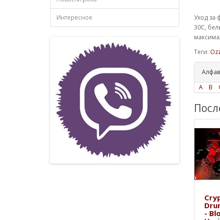
Интересное
Уход за 
30С, бел
максимал
Теги:
Oz
Алфав
A
B
Посл
Cryp
Dru
- Bl