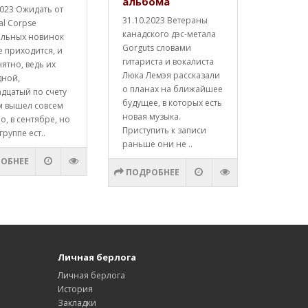
альбома
2023 Ожидать от
31.10.2023 Ветераны
al Corpse
канадского дэс-метала
альных новинок
Gorguts словами
е приходится, и
гитариста и вокалиста
нятно, ведь их
Люка Лемэя рассказали
дной,
о планах на ближайшее
дцатый по счету
будущее, в которых есть
м вышел совсем
новая музыка.
о, в сентябре, но
Приступить к записи
группе ест..
раньше они не ..
ОБНЕЕ
ПОДРОБНЕЕ
Личная берлога
Личная берлога
История
Закладки