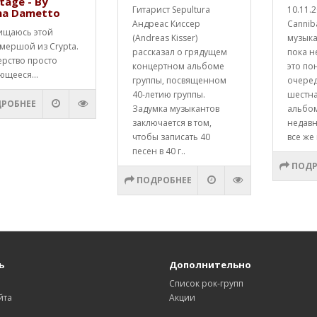
tage - By
Гитарист Sepultura
10.11.
na Dametto
Андреас Киссер
Cannib
ищаюсь этой
(Andreas Kisser)
музык
мершой из Crypta.
рассказал о грядущем
пока н
ерство просто
концертном альбоме
это по
ющееся...
группы, посвященном
очере
40-летию группы.
шестна
РОБНЕЕ
Задумка музыкантов
альбо
заключается в том,
недавн
чтобы записать 40
все же 
песен в 40 г..
ПОДР
ПОДРОБНЕЕ
ь
Дополнительно
Список рок-групп
йта
Акции