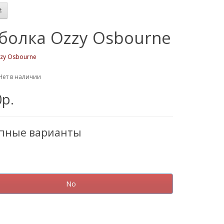
болка Ozzy Osbourne
zy Osbourne
Нет в наличии
0р.
упные варианты
No