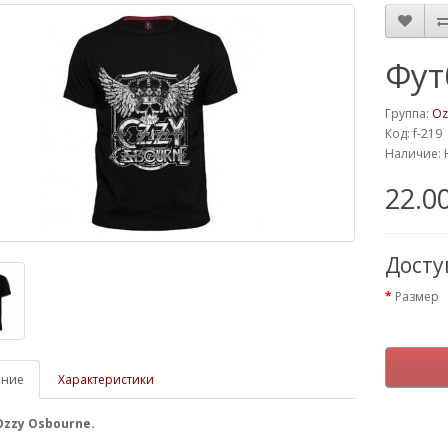
Фут
Группа:
Oz
Код: f-219
Наличие: 
22.0
Дост
Размер
ание
Характеристики
Ozzy Osbourne
.