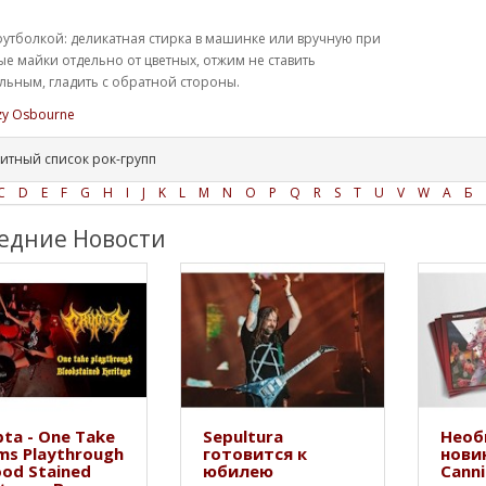
футболкой: деликатная стирка в машинке или вручную при
ые майки отдельно от цветных, отжим не ставить
ьным, гладить с обратной стороны.
zy Osbourne
итный список рок-групп
C
D
E
F
G
H
I
J
K
L
M
N
O
P
Q
R
S
T
U
V
W
А
Б
едние Новости
ta - One Take
Sepultura
Необ
ms Playthrough
готовится к
нови
ood Stained
юбилею
Canni