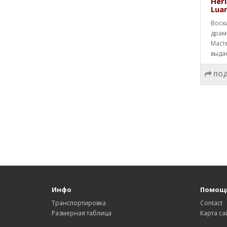
Heri
Lua
Восх
драм
Маст
выда
ПОД
Инфо
Помощ
Транспортировка
Contact
Размерная таблица
Карта са