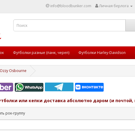
info@bloodbunker.com
Личная берлога
ок
Футболки разные (панк, череп)
Футболки Harley-Davidson
Ozzy Osbourne
утболки или кепки доставка абсолютно даром (и почтой, 
ть рок-группу