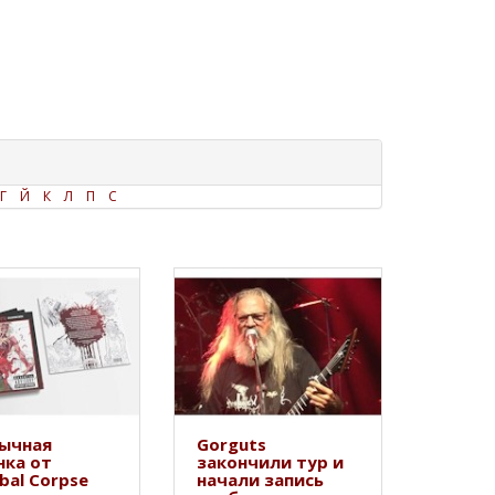
Г
Й
К
Л
П
С
ычная
Gorguts
нка от
закончили тур и
bal Corpse
начали запись