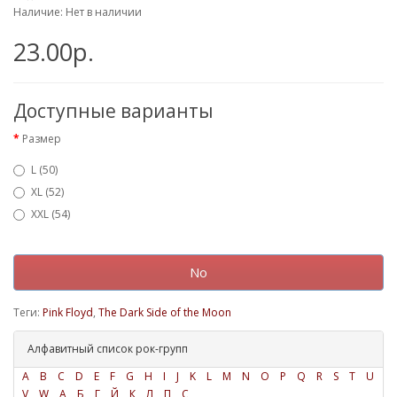
Наличие: Нет в наличии
23.00р.
Доступные варианты
Размер
L (50)
XL (52)
XXL (54)
No
Теги:
Pink Floyd
,
The Dark Side of the Moon
Алфавитный список рок-групп
A
B
C
D
E
F
G
H
I
J
K
L
M
N
O
P
Q
R
S
T
U
V
W
А
Б
Г
Й
К
Л
П
С