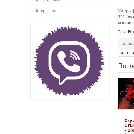
Интересное
Уход за 
30С, бел
максимал
Теги:
Pow
Алфав
A
B
Посл
Cryp
Dru
- Bl