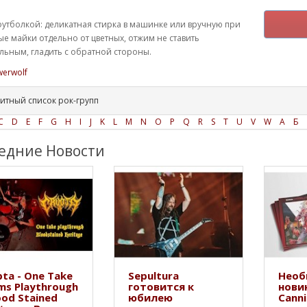
футболкой: деликатная стирка в машинке или вручную при
ые майки отдельно от цветных, отжим не ставить
ьным, гладить с обратной стороны.
erwolf
итный список рок-групп
C
D
E
F
G
H
I
J
K
L
M
N
O
P
Q
R
S
T
U
V
W
А
Б
едние Новости
ta - One Take
Sepultura
Необ
ms Playthrough
готовится к
нови
ood Stained
юбилею
Canni