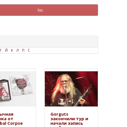
No
Г
Й
К
Л
П
С
ычная
Gorguts
нка от
закончили тур и
bal Corpse
начали запись