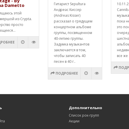
tage - By
Гитарист Sepultura
10.11.
na Dametto
Андреас Киссер
Cannib
ищаюсь этой
(Andreas Kisser)
музык
мершой из Crypta.
рассказал о грядущем
пока н
ерство просто
концертном альбоме
это по
ющееся...
группы, посвященном
очере
40-летию группы.
шестна
РОБНЕЕ
Задумка музыкантов
альбо
заключается в том,
недавн
чтобы записать 40
все же 
песен в 40 г..
ПОДР
ПОДРОБНЕЕ
ь
Дополнительно
Список рок-групп
йта
Акции