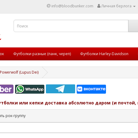
info@bloodbunker.com
Личная берлога
ок
Футболки разные (панк, череп)
Футболки Harley-Davidson
Powerwolf (Lupus Dei)
утболки или кепки доставка абсолютно даром (и почтой, 
ть рок-группу