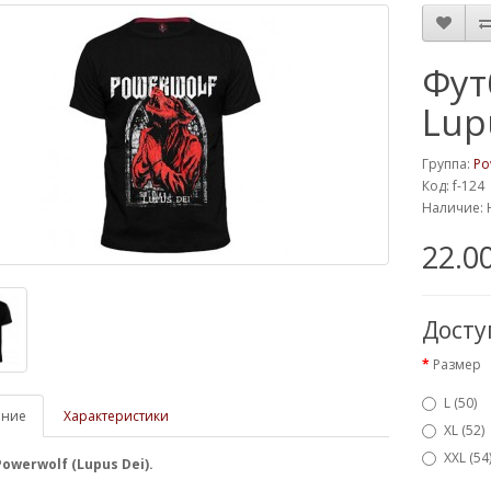
Фут
Lup
Группа:
Po
Код: f-124
Наличие: 
22.0
Дост
Размер
L (50)
ание
Характеристики
XL (52)
XXL (54
owerwolf (Lupus Dei).