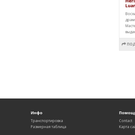
Heri
Lua
Восх
драм
Маст
выда
ПОД
Инфо
Помощ
Транспортировка
Contact
Размерная таблица
Карта са