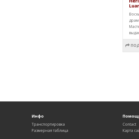
Heri
Lua
Восх
драм
Маст
выда
ПОД
Инфо
Помощ
Транспортировка
Contact
Размерная таблица
Карта са