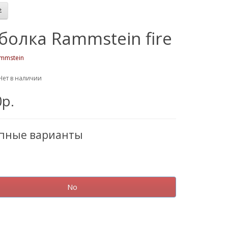
болка Rammstein fire
mmstein
Нет в наличии
0р.
упные варианты
No