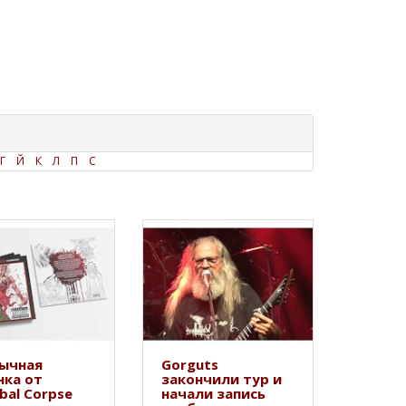
Г
Й
К
Л
П
С
ычная
Gorguts
нка от
закончили тур и
bal Corpse
начали запись