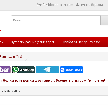
info@bloodbunker.com
Личная берлога
ок
Футболки разные (панк, череп)
Футболки Harley-Davidson
ammstein (fire)
утболки или кепки доставка абсолютно даром (и почтой, 
ть рок-группу