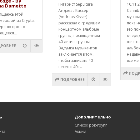
tage - By
Гитарист Sepultura
10.11.
na Dametto
Андреас Киссер
Cannib
ищаюсь этой
(Andreas Kisser)
музык
мершой из Crypta.
рассказал о грядущем
пока н
ерство просто
концертном альбоме
это по
ющееся...
группы, посвященном
очере
40-летию группы.
шестна
РОБНЕЕ
Задумка музыкантов
альбо
заключается в том,
недавн
чтобы записать 40
все же 
песен в 40 г..
ПОДР
ПОДРОБНЕЕ
ь
Дополнительно
Список рок-групп
йта
Акции