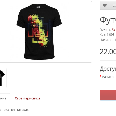
Фут
Группа:
Ra
Код: f-093
Наличие: 
22.0
Дост
Размер
ание
Характеристики
 пока нет никаких