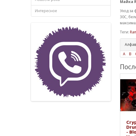
Майка R
Интересное
Уход за 
30С, бел
максимал
Теги:
Ra
Алфав
A
B
Посл
Cryp
Dru
- Bl