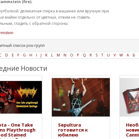
ammstein (fire).
футболкой: деликатная стирка в машинке или вручную при
ые майки отдельно от цветных, отжим не ставить
ьным, гладить с обратной стороны.
mmstein
итный список рок-групп
C
D
E
F
G
H
I
J
K
L
M
N
O
P
Q
R
S
T
U
V
W
А
Б
едние Новости
ta - One Take
Sepultura
Необ
ms Playthrough
готовится к
нови
ood Stained
юбилею
Canni