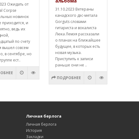
альбома
2023 Ожидать от
31.10.2023 Ветераны
al Corpse
канадского дэс-метала
альных новинок
Gorguts словами
е приходится, и
гитариста и вокалиста
нятно, ведь их
Люка Лемэя рассказали
дной,
о планах на ближайшее
дцатый по счету
будущее, в которых есть
м вышел совсем
новая музыка.
о, в сентябре, но
Приступить к записи
группе ест..
раньше они не ..
ОБНЕЕ
ПОДРОБНЕЕ
Личная берлога
Личная берлога
История
Закладки