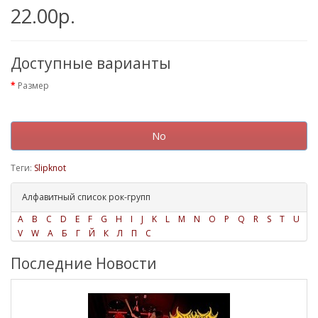
22.00р.
Доступные варианты
Размер
No
Теги:
Slipknot
Алфавитный список рок-групп
A
B
C
D
E
F
G
H
I
J
K
L
M
N
O
P
Q
R
S
T
U
V
W
А
Б
Г
Й
К
Л
П
С
Последние Новости