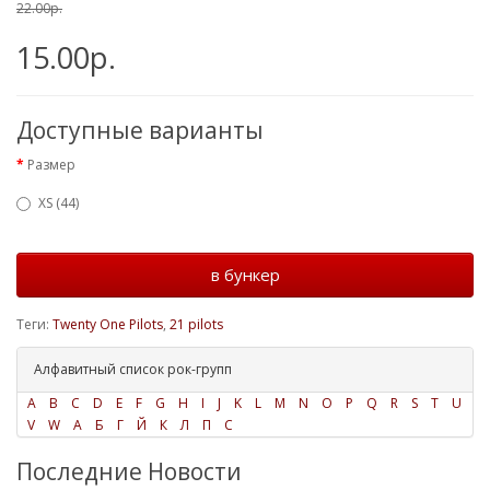
22.00р.
15.00р.
Доступные варианты
Размер
XS (44)
в бункер
Теги:
Twenty One Pilots
,
21 pilots
Алфавитный список рок-групп
A
B
C
D
E
F
G
H
I
J
K
L
M
N
O
P
Q
R
S
T
U
V
W
А
Б
Г
Й
К
Л
П
С
Последние Новости