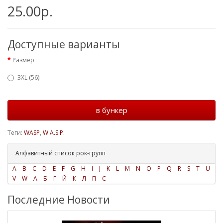
25.00р.
Доступные варианты
Размер
3XL (56)
в бункер
Теги:
WASP
,
W.A.S.P.
Алфавитный список рок-групп
A
B
C
D
E
F
G
H
I
J
K
L
M
N
O
P
Q
R
S
T
U
V
W
А
Б
Г
Й
К
Л
П
С
Последние Новости