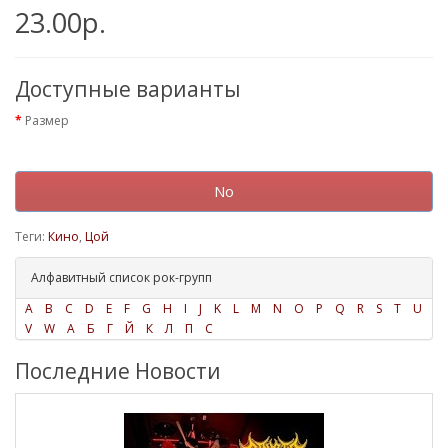
23.00р.
Доступные варианты
Размер
No
Теги:
Кино
,
Цой
Алфавитный список рок-групп
A
B
C
D
E
F
G
H
I
J
K
L
M
N
O
P
Q
R
S
T
U
V
W
А
Б
Г
Й
К
Л
П
С
Последние Новости