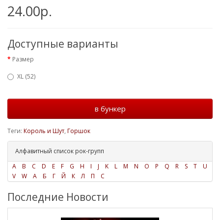
24.00р.
Доступные варианты
Размер
XL (52)
в бункер
Теги:
Король и Шут
,
Горшок
Алфавитный список рок-групп
A
B
C
D
E
F
G
H
I
J
K
L
M
N
O
P
Q
R
S
T
U
V
W
А
Б
Г
Й
К
Л
П
С
Последние Новости