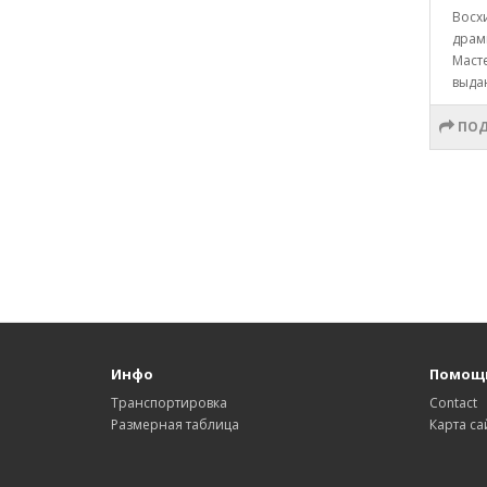
Восх
драм
Маст
выда
ПОД
Инфо
Помощ
Транспортировка
Contact
Размерная таблица
Карта са