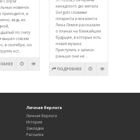
al Corpse
канадского дэс-метала
альных новинок
Gorguts словами
е приходится, и
гитариста и вокалиста
нятно, ведь их
Люка Лемэя рассказали
дной,
о планах на ближайшее
дцатый по счету
будущее, в которых есть
м вышел совсем
новая музыка.
о, в сентябре, но
Приступить к записи
группе ест..
раньше они не ..
ОБНЕЕ
ПОДРОБНЕЕ
Личная берлога
Личная берлога
История
Закладки
Рассылка