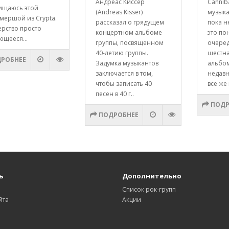
Андреас Киссер
Cannib
ищаюсь этой
(Andreas Kisser)
музык
мершой из Crypta.
рассказал о грядущем
пока н
ерство просто
концертном альбоме
это по
ющееся...
группы, посвященном
очере
40-летию группы.
шестна
РОБНЕЕ
Задумка музыкантов
альбо
заключается в том,
недавн
чтобы записать 40
все же 
песен в 40 г..
ПОДР
ПОДРОБНЕЕ
ь
Дополнительно
Список рок-групп
йта
Акции