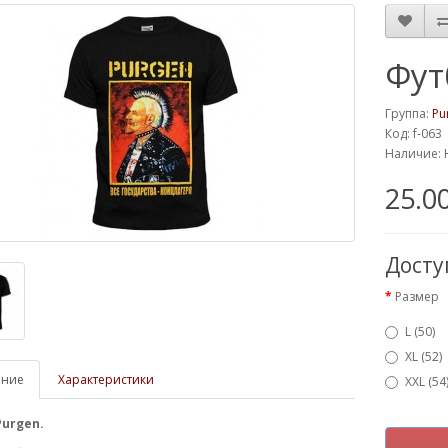
Фут
Группа:
Pu
Код: f-063
Наличие: 
25.0
Дост
Размер
L (50)
XL (52)
ание
Характеристики
XXL (54
urgen.