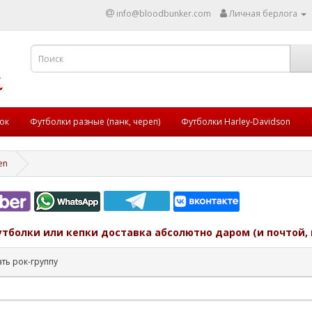
info@bloodbunker.com
Личная берлога
ок
Футболки разные (панк, череп)
Футболки Harley-Davidson
en
утболки или кепки доставка абсолютно даром (и почтой, 
ть рок-группу