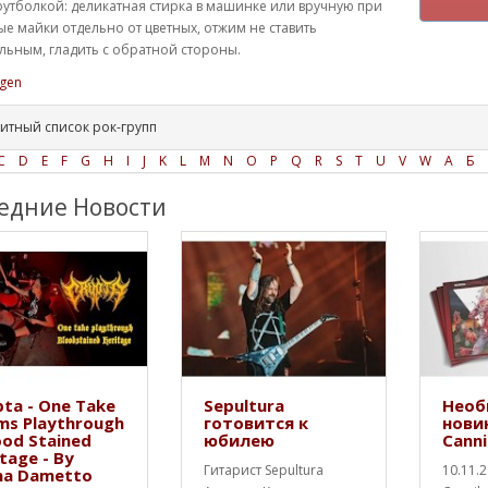
футболкой: деликатная стирка в машинке или вручную при
ые майки отдельно от цветных, отжим не ставить
ьным, гладить с обратной стороны.
gen
итный список рок-групп
C
D
E
F
G
H
I
J
K
L
M
N
O
P
Q
R
S
T
U
V
W
А
Б
едние Новости
ta - One Take
Sepultura
Необ
ms Playthrough
готовится к
нови
ood Stained
юбилею
Canni
tage - By
Гитарист Sepultura
10.11.
na Dametto