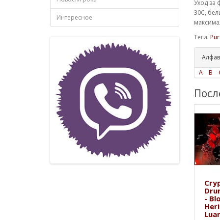
Уход за 
30С, бел
Интересное
максимал
Теги:
Pur
Алфав
A
B
Посл
Cryp
Dru
- Bl
Heri
Lua