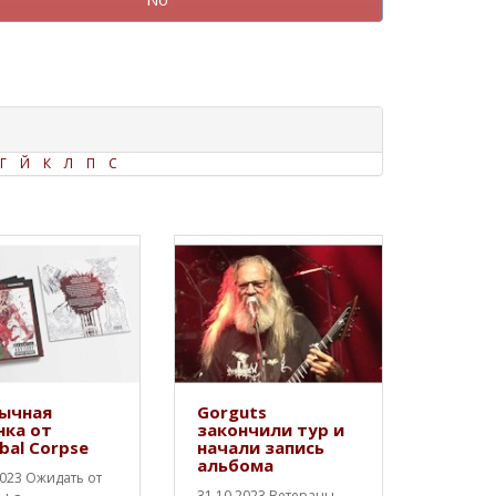
Г
Й
К
Л
П
С
ычная
Gorguts
нка от
закончили тур и
bal Corpse
начали запись
альбома
2023 Ожидать от
31.10.2023 Ветераны