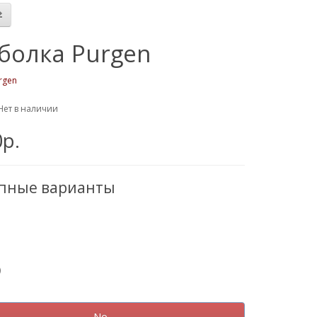
болка Purgen
rgen
Нет в наличии
0р.
упные варианты
)
No