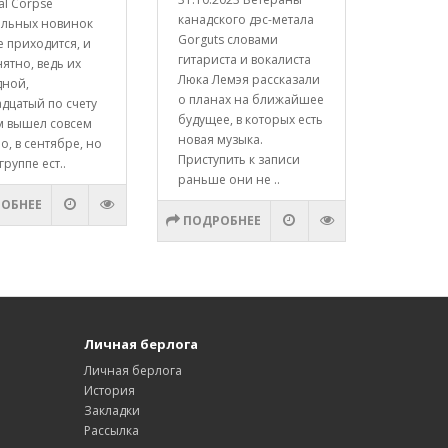
al Corpse
канадского дэс-метала
альных новинок
Gorguts словами
е приходится, и
гитариста и вокалиста
нятно, ведь их
Люка Лемэя рассказали
дной,
о планах на ближайшее
дцатый по счету
будущее, в которых есть
м вышел совсем
новая музыка.
о, в сентябре, но
Приступить к записи
группе ест..
раньше они не ..
ОБНЕЕ
ПОДРОБНЕЕ
Личная берлога
Личная берлога
История
Закладки
Рассылка