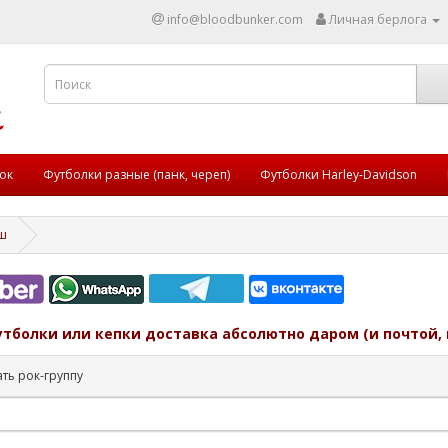
info@bloodbunker.com
Личная берлога
ок
Футболки разные (панк, череп)
Футболки Harley-Davidson
ш
утболки или кепки доставка абсолютно даром (и почтой, 
ть рок-группу