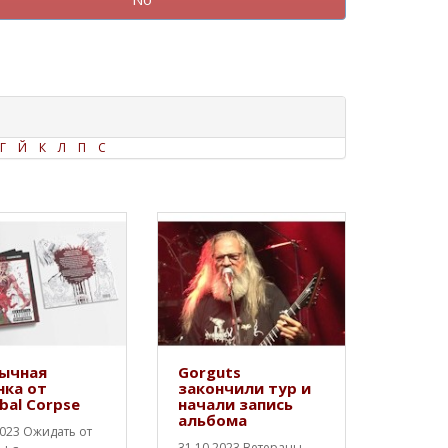
Г
Й
К
Л
П
С
ычная
Gorguts
нка от
закончили тур и
bal Corpse
начали запись
альбома
2023 Ожидать от
31.10.2023 Ветераны