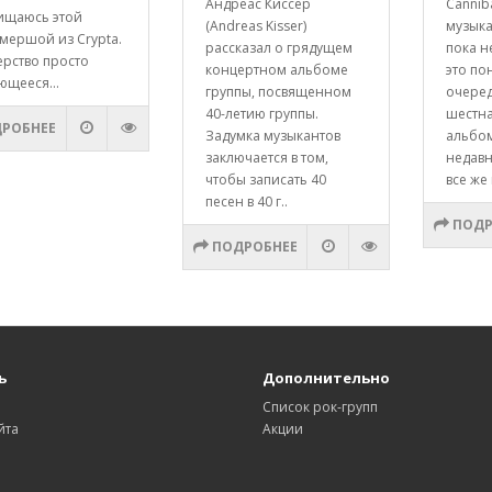
Андреас Киссер
Cannib
ищаюсь этой
(Andreas Kisser)
музык
мершой из Crypta.
рассказал о грядущем
пока н
ерство просто
концертном альбоме
это по
ющееся...
группы, посвященном
очере
40-летию группы.
шестна
РОБНЕЕ
Задумка музыкантов
альбо
заключается в том,
недавн
чтобы записать 40
все же 
песен в 40 г..
ПОДР
ПОДРОБНЕЕ
ь
Дополнительно
Список рок-групп
йта
Акции