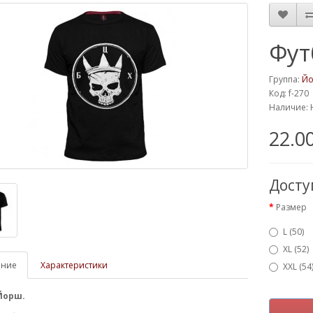
Фут
Группа:
Й
Код: f-270
Наличие: 
22.0
Дост
Размер
L (50)
XL (52)
ание
Характеристики
XXL (54
Йорш.