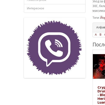
Уход за 
30С, бел
Интересное
максимал
Теги:
Йо
Алфав
A
B
Посл
Cryp
Dru
- Bl
Heri
Lua