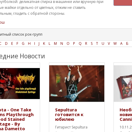
футболкой: деликатная стирка в машинке или вручную при
ые майки отдельно от цветных, отжим не ставить
ьным, гладить с обратной стороны.
рш
итный список рок-групп
C
D
E
F
G
H
I
J
K
L
M
N
O
P
Q
R
S
T
U
V
W
А
Б
едние Новости
ta - One Take
Sepultura
Необ
ms Playthrough
готовится к
нови
ood Stained
юбилею
Canni
tage - By
Гитарист Sepultura
10.11.
na Dametto