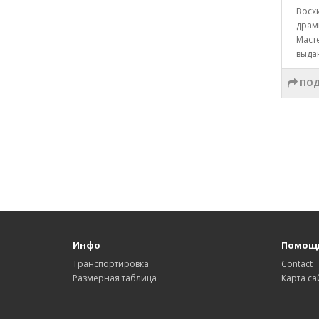
Восх
драм
Маст
выда
ПОД
Инфо
Помощ
Транспортировка
Contact
Размерная таблица
Карта са