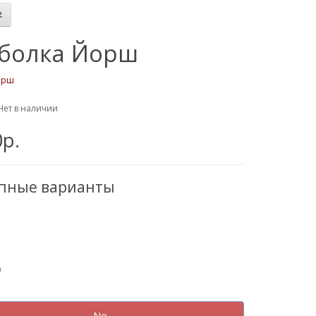
болка Йорш
орш
Нет в наличии
0р.
упные варианты
)
No