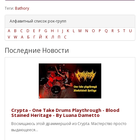
Теги:
Bathory
Алфавитный список рок-групп
A
B
C
D
E
F
G
H
I
J
K
L
M
N
O
P
Q
R
S
T
U
V
W
А
Б
Г
Й
К
Л
П
С
Последние Новости
Crypta - One Take Drums Playthrough - Blood
Stained Heritage - By Luana Dametto
Восхищаюсь этой драммершой из Crypta. Мастерство просто
выдающееся...