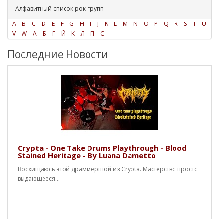
Алфавитный список рок-групп
A
B
C
D
E
F
G
H
I
J
K
L
M
N
O
P
Q
R
S
T
U
V
W
А
Б
Г
Й
К
Л
П
С
Последние Новости
Crypta - One Take Drums Playthrough - Blood
Stained Heritage - By Luana Dametto
Восхищаюсь этой драммершой из Crypta. Мастерство просто
выдающееся...