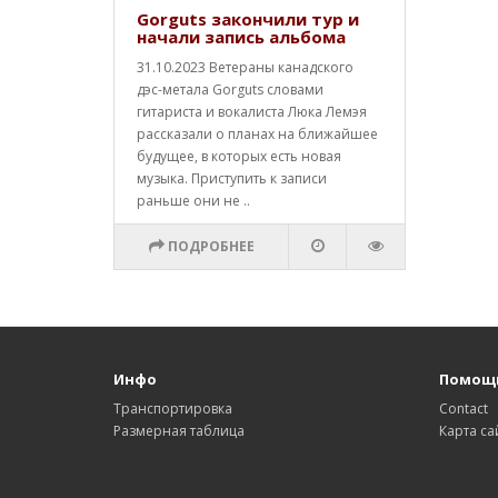
Gorguts закончили тур и
начали запись альбома
31.10.2023 Ветераны канадского
дэс-метала Gorguts словами
гитариста и вокалиста Люка Лемэя
рассказали о планах на ближайшее
будущее, в которых есть новая
музыка. Приступить к записи
раньше они не ..
ПОДРОБНЕЕ
Инфо
Помощ
Транспортировка
Contact
Размерная таблица
Карта са