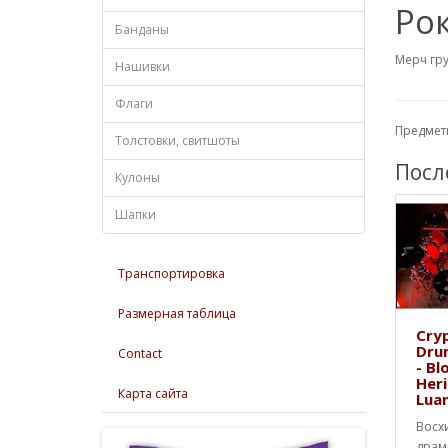
Ро
Банданы
Мерч гр
Нашивки
Флаги
Предметы
Толстовки, свитшоты
Посл
Кулоны
Шапки
Транспортировка
Размерная таблица
Cryp
Dru
Contact
- Bl
Heri
Карта сайта
Lua
Восх
драм