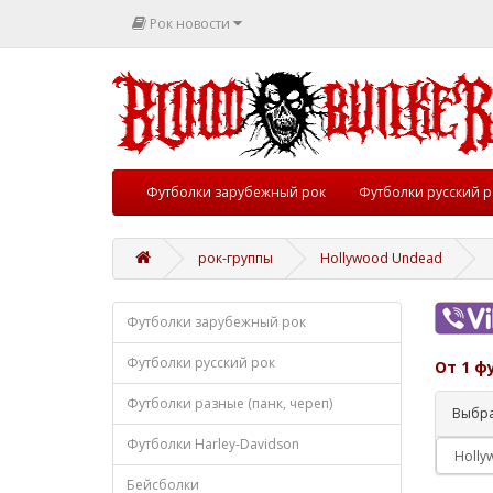
Рок новости
Футболки зарубежный рок
Футболки русский р
рок-группы
Hollywood Undead
Футболки зарубежный рок
Футболки русский рок
От 1 ф
Футболки разные (панк, череп)
Выбра
Футболки Harley-Davidson
Бейсболки