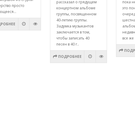
рассказал о грядущем
пока н
ерство просто
концертном альбоме
это по
ющееся...
группы, посвященном
очере
40-летию группы.
шестна
РОБНЕЕ
Задумка музыкантов
альбо
заключается в том,
недавн
чтобы записать 40
все же 
песен в 40 г..
ПОДР
ПОДРОБНЕЕ