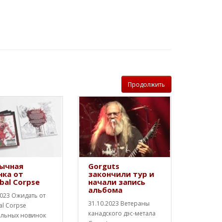
Продолжить
ычная
Gorguts
нка от
закончили тур и
bal Corpse
начали запись
альбома
2023 Ожидать от
31.10.2023 Ветераны
al Corpse
канадского дэс-метала
альных новинок