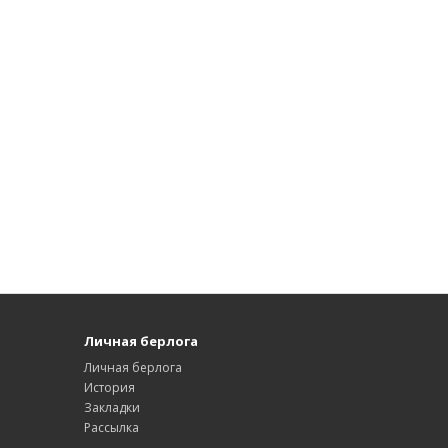
Личная берлога
Личная берлога
История
Закладки
Рассылка