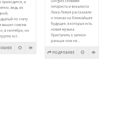
Gorguts словами
е приходится, и
гитариста и вокалиста
нятно, ведь их
Люка Лемэя рассказали
дной,
о планах на ближайшее
дцатый по счету
будущее, в которых есть
м вышел совсем
новая музыка.
о, в сентябре, но
Приступить к записи
группе ест..
раньше они не ..
ОБНЕЕ
ПОДРОБНЕЕ