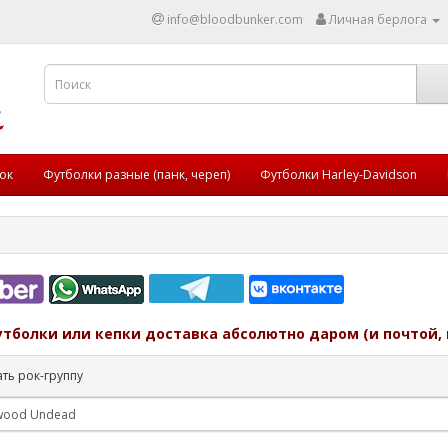
info@bloodbunker.com
Личная берлога
ок
Футболки разные (панк, череп)
Футболки Harley-Davidson
утболки или кепки доставка абсолютно даром (и почтой, 
ть рок-группу