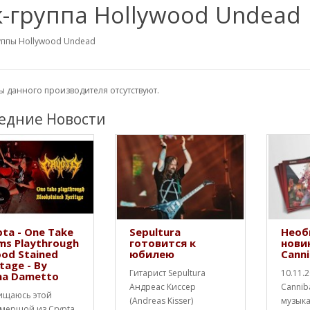
к-группа Hollywood Undead
уппы Hollywood Undead
 данного производителя отсутствуют.
едние Новости
ta - One Take
Sepultura
Необ
ms Playthrough
готовится к
нови
ood Stained
юбилею
Canni
tage - By
Гитарист Sepultura
10.11.
na Dametto
Андреас Киссер
Cannib
ищаюсь этой
(Andreas Kisser)
музык
мершой из Crypta.