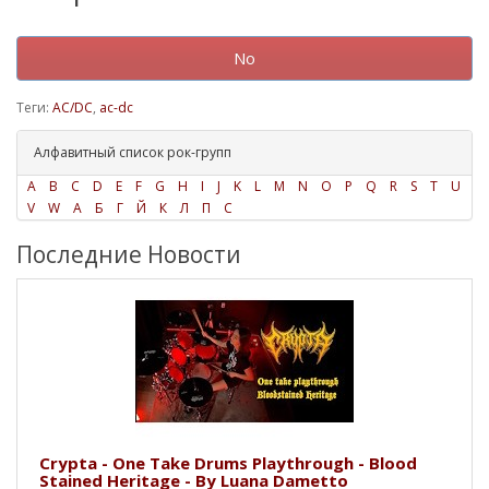
No
Теги:
AC/DC
,
ac-dc
Алфавитный список рок-групп
A
B
C
D
E
F
G
H
I
J
K
L
M
N
O
P
Q
R
S
T
U
V
W
А
Б
Г
Й
К
Л
П
С
Последние Новости
Crypta - One Take Drums Playthrough - Blood
Stained Heritage - By Luana Dametto