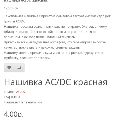
Нашивка AC/DC (красная)
12,5х4 см
Текстильная нашивка с принтом культовой австралийской хард рок
группы AC/DC.
Нашивка прошита усиленными швами по краям, благодаря чему
обладает высокой износостойкостью и не расплетается со
временем, а основа патча - плотный текстиль.
Принт нанесен методом шелкографии, что гарантирует высокое
качество, яркие цвета и высокую степень защиты.
Нашивку можно пришить куда угодно - на рюкзак, куртку, жилет,
футболку, свитшот, толстовку.
Нашивка AC/DC красная
Группа:
AC/DC
Код: n-010
Наличие: Нет в наличии
4.00р.